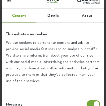
water reservoir offers convenience in plant care without
compromising on design.
Consent
Details
About
Recycling
This website uses cookies
We use cookies to personalise content and ads, to
This product is comprised of 100% post-
provide social media features and to analyse our traffic.
consumer waste and 0% post-industrial
We also share information about your use of our site
waste.
with our social media, advertising and analytics partners
who may combine it with other information that you’ve
provided to them or that they’ve collected from your
use of their services.
Certifications
Guarantee
99
Consent
years
Necessary
Selection