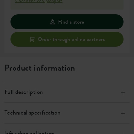
Check the eco passport
Find a store
Order through online partners
Product information
Full description
Made from 100% recycled plastic, produced using wind
energy, 100% recyclable
Technical specification
Always healthy plants, thanks to efficient watering your
Measurements
w 41 x h 5 x d 41 cm
plants’ roots won’t rot.
loft urban collection