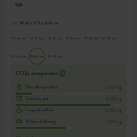
W 41 x H 5 x D 41 cm
SIZE:
W 14 cm
W 17 cm
W 21 cm
W 24 cm
W 28 cm
W 30 cm
W 34 cm
W 41 cm
W 48 cm
CO2e comparison
This elho product
0.527 kg
Ceramic pot
3.165 kg
1 cup of coffee
0.051 kg
10 km of driving
1.700 kg