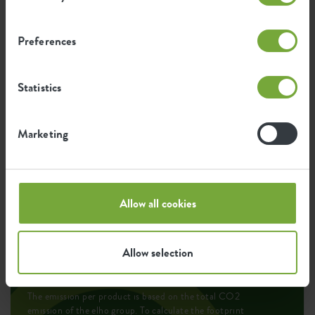
UV protected
Preferences
Frost resistant
Statistics
Environmental footprint
Marketing
0.527
Average emission of CO2 for
kg
producing this product
Allow all cookies
0.622
Average emission of green energy
kWh
for producing this product
Allow selection
The emission per product is based on the total CO2
emission of the elho group. To calculate the footprint