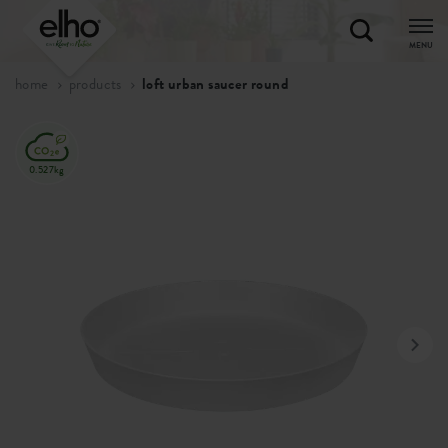
MENU
home
products
loft urban saucer round
0.527kg