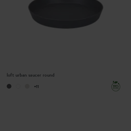
loft urban saucer round
+11