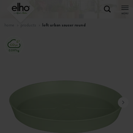
MENU
home
products
loft urban saucer round
0.097kg