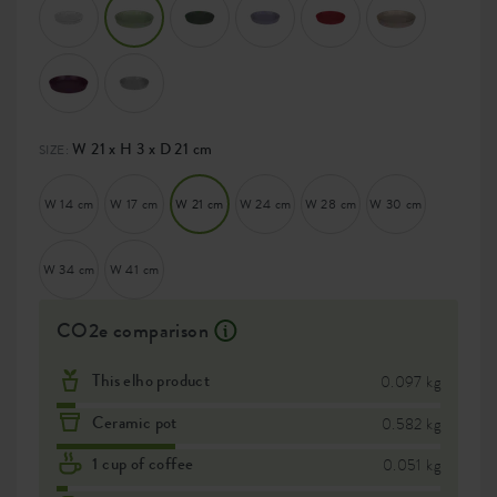
W 21 x H 3 x D 21 cm
SIZE:
W 14 cm
W 17 cm
W 21 cm
W 24 cm
W 28 cm
W 30 cm
W 34 cm
W 41 cm
CO2e comparison
This elho product
0.097 kg
Ceramic pot
0.582 kg
1 cup of coffee
0.051 kg