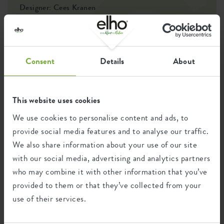
EAN
8711904500832
Designer: Cees Kranen
The inspiration for this flower pot series came from a desire to
SKU
9220902935900
combine robust, iconic design and ease of use. With a matte,
tough finish and on-trend colours, we wanted to make a
powerful visual statement for any outdoor space. The built-in
Consent
Details
About
water reservoir offers convenience in plant care without
compromising on design.
This website uses cookies
Recycling
We use cookies to personalise content and ads, to
provide social media features and to analyse our traffic.
We also share information about your use of our site
with our social media, advertising and analytics partners
This product is comprised of 100% post-
consumer waste and 0% post-industrial
who may combine it with other information that you’ve
waste.
provided to them or that they’ve collected from your
use of their services.