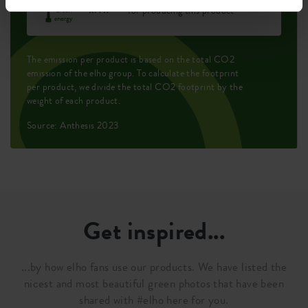
kWh
for producing this product
The emission per product is based on the total CO2
emission of the elho group. To calculate the footprint
per product, we divide the total CO2 footprint by the
weight of each product.
Source: Anthesis 2023
Get inspired...
...by how elho fans use our products. We have listed the
nicest and most beautiful green photos that have been
shared with #elho here for you.