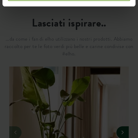
Lasciati ispirare..
...da come i fan di elho utilizzano i nostri prodotti. Abbiamo
raccolto per te le foto verdi più belle e carine condivise con
#elho.