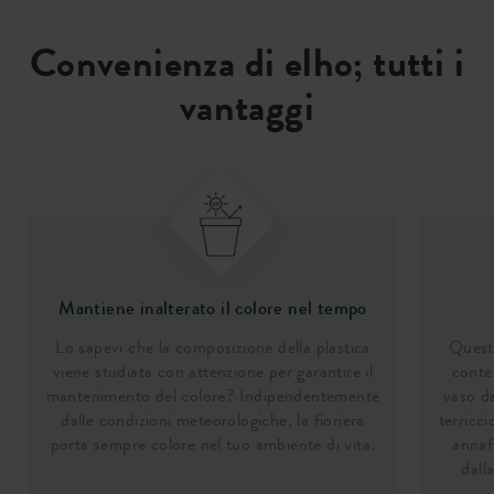
Convenienza di elho; tutti i
vantaggi
Mantiene inalterato il colore nel tempo
Lo sapevi che la composizione della plastica
Questa
viene studiata con attenzione per garantire il
conten
mantenimento del colore? Indipendentemente
vaso da
dalle condizioni meteorologiche, la fioriera
terricci
porta sempre colore nel tuo ambiente di vita.
annaf
dall