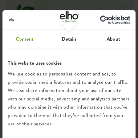
Questo prodotto è composto da 100% di
rifiuti post-consumo e 0% di rifiuti post-
industriali.
Consent
Details
About
This website uses cookies
Certificazioni
Garanzia
We use cookies to personalise content and ads, to
99
provide social media features and to analyse our traffic.
anni
We also share information about your use of our site
with our social media, advertising and analytics partners
Protetto dai raggi UV
who may combine it with other information that you’ve
Resistente al gelo
provided to them or that they’ve collected from your
use of their services.