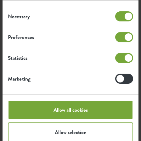
Impronta ambientale
Consent
Necessary
Selection
0,57
Emissione media di CO2 per la
kg
produzione di questo prodotto
Preferences
Emissione media di energia verde
0,483
Statistics
per la produzione di questo
kWh
prodotto
Marketing
L'emissione per prodotto si basa sull'emissione totale di
CO2 del gruppo elho. Per calcolare l'impronta per
prodotto, dividiamo l'impronta totale di CO2 per il
peso di ciascun prodotto.
Allow all cookies
Fonte: Anthesis 2023
Allow selection