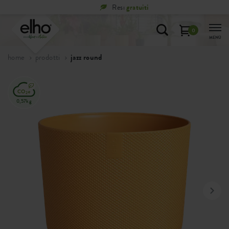
Resi
gratuiti
0
MENÙ
home
prodotti
jazz round
0,57kg