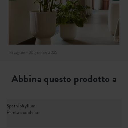
Instagram • 30 gennaio 2025
Abbina questo prodotto a
Spathiphyllum
S
Pianta cucchiaio
L