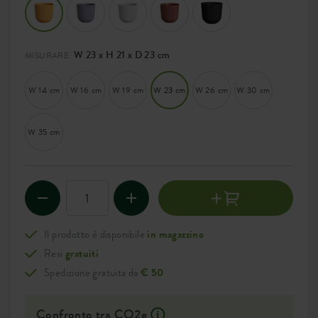
W 23 x H 21 x D 23 cm
MISURARE:
W 14 cm
W 16 cm
W 19 cm
W 23 cm
W 26 cm
W 30 cm
W 35 cm
Il prodotto è disponibile
in magazzino
Resi
gratuiti
Spedizione gratuita da
€ 50
Confronto tra CO2e