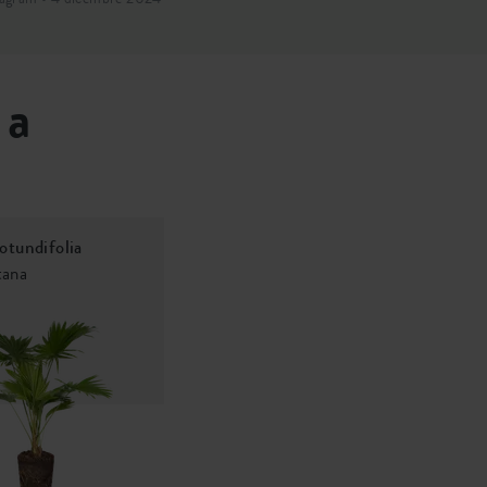
 a
rotundifolia
tana