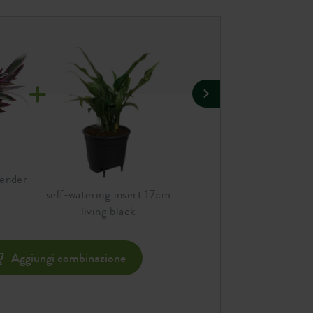
vender
jazz round 19cm lavender
self-watering insert 17cm
lilac
living black
Agg
Aggiungi combinazione