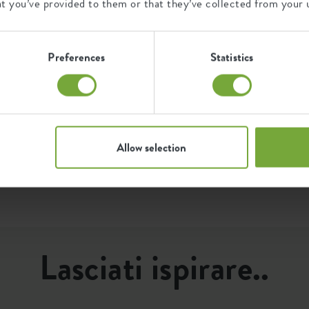
at you’ve provided to them or that they’ve collected from your u
8711904528218
Certificazioni
Garanzia
2941801940400
L
99
Preferences
Statistics
 è
s
anni
e
ie
d
a
p
Protetto dai raggi
F
UV
Resistente al gelo
Allow selection
Lasciati ispirare..