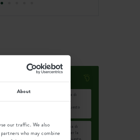
Impronta ambientale
About
Emissione media di
0,33
CO2 per la
kg
produzione di questo
prodotto
se our traffic. We also
Emissione media di
0,28
ics partners who may combine
energia verde per la
kWh
produzione di questo