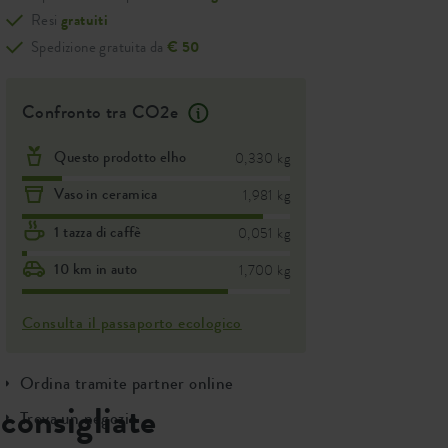
Resi
gratuiti
Spedizione gratuita da
€ 50
Confronto tra CO2e
Questo prodotto elho
0,330 kg
Vaso in ceramica
1,981 kg
1 tazza di caffè
0,051 kg
10 km in auto
1,700 kg
Consulta il passaporto ecologico
Ordina tramite partner online
consigliate
Trova un negozio