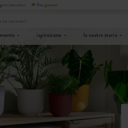
iorni lavorativi
Resi
gratuiti
imento
ispirazione
la nostra storia