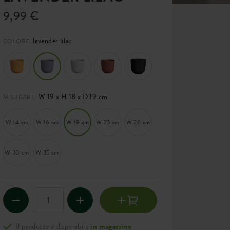
9,99 €
lavender lilac
COLORE:
W 19 x H 18 x D 19 cm
MISURARE:
W 14 cm
W 16 cm
W 19 cm
W 23 cm
W 26 cm
W 30 cm
W 35 cm
Il prodotto è disponibile
in magazzino