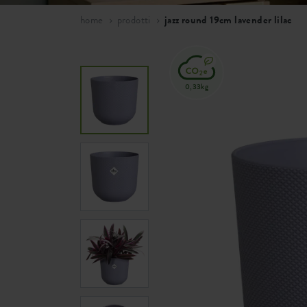
home
prodotti
jazz round 19cm lavender lilac
0,33kg