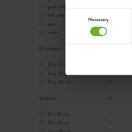
greenville
(1)
Consent
loft urban
(2)
Selection
Necessary
pure
(2)
sereh
(1)
Diametro
20 a 25 cm
(1)
25 a 30 cm
(1)
35 a 40 cm
(2)
Altezza
10 a 15 cm
(1)
15 a 20 cm
(1)
20 a 25 cm
(2)