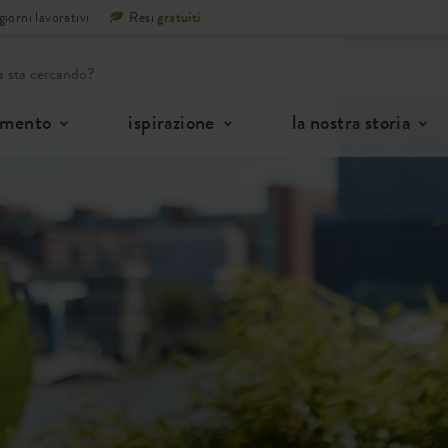
iorni lavorativi
Resi
gratuiti
imento
ispirazione
la nostra storia