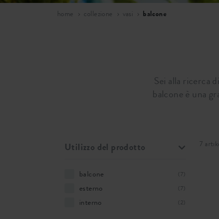
home
collezione
vasi
balcone
Sei alla ricerca 
balcone è una gra
7 artik
Utilizzo del prodotto
balcone
(7)
esterno
(7)
interno
(2)