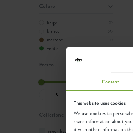
Colore
beige
(1)
bianco
(4)
marrone
(1)
verde
(1)
Prezzo
Consent
This website uses cookies
We use cookies to personalis
Collezione
share information about your
it with other information th
green basics
(1)