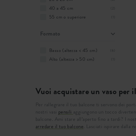
40 a 45 cm
(2)
55 cm o superiore
(1)
Formato
Basso (altezza < 45 cm)
(6)
Alto (altezza > 50 cm)
(1)
Vuoi acquistare un vaso per i
Per rallegrare il tuo balcone ti servono dei porta
nostri vasi
pensili
aggiungono un tocco divertent
balcone. Ami stare all’aperto fino a tardi? I nos
arredare il tuo balcone
. Lasciati ispirare dalla n