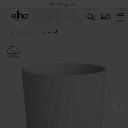
Resi
gratuiti
0
MENÙ
home
prodotti
jazz round
0,832kg