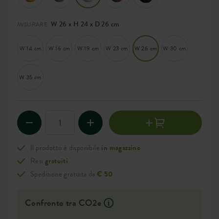
W 26 x H 24 x D 26 cm
MISURARE:
W 14 cm
W 16 cm
W 19 cm
W 23 cm
W 26 cm
W 30 cm
W 35 cm
Il prodotto è disponibile
in magazzino
Resi
gratuiti
Spedizione gratuita da
€ 50
Confronto tra CO2e