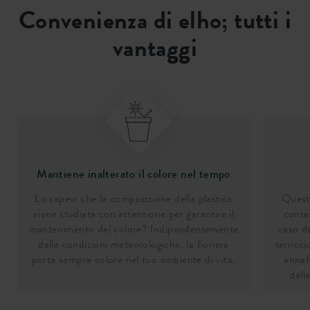
Convenienza di elho; tutti i
vantaggi
Mantiene inalterato il colore nel tempo
Lo sapevi che la composizione della plastica
Questa
viene studiata con attenzione per garantire il
conten
mantenimento del colore? Indipendentemente
vaso da
dalle condizioni meteorologiche, la fioriera
terricci
porta sempre colore nel tuo ambiente di vita.
annaf
dall