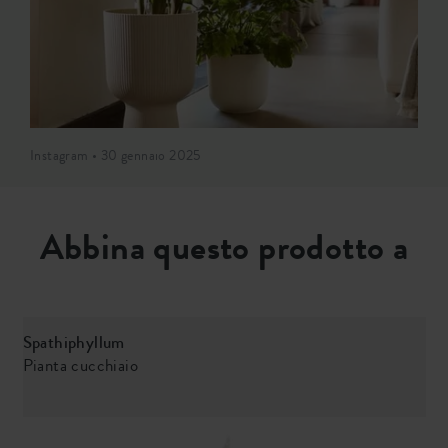
Instagram • 30 gennaio 2025
Abbina questo prodotto a
Spathiphyllum
S
Pianta cucchiaio
L