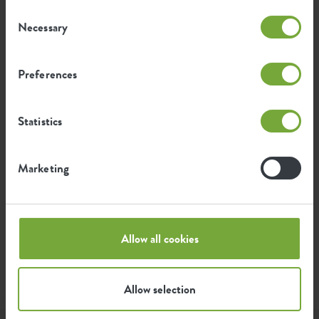
Consent
Necessary
Selection
0,832
Emissione media di CO2 per la
kg
produzione di questo prodotto
Preferences
Emissione media di energia verde
0,706
per la produzione di questo
Statistics
kWh
prodotto
Marketing
L'emissione per prodotto si basa sull'emissione totale di
CO2 del gruppo elho. Per calcolare l'impronta per
prodotto, dividiamo l'impronta totale di CO2 per il
peso di ciascun prodotto.
Allow all cookies
Fonte: Anthesis 2023
Allow selection