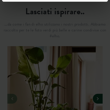
Lasciati ispirare..
...da come i fan di elho utilizzano i nostri prodotti. Abbiamo
raccolto per te le foto verdi più belle e carine condivise con
#elho.