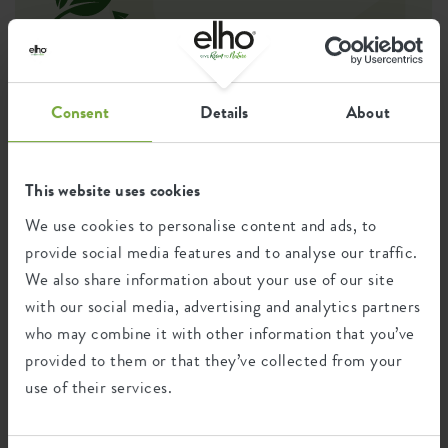
Questo prodotto è composto da 100% di
rifiuti post-consumo e 0% di rifiuti post-
industriali.
Consent
Details
About
Certificazioni
Garanzia
This website uses cookies
99
We use cookies to personalise content and ads, to
anni
provide social media features and to analyse our traffic.
We also share information about your use of our site
with our social media, advertising and analytics partners
Protetto dai raggi UV
Resistente al gelo
who may combine it with other information that you’ve
provided to them or that they’ve collected from your
use of their services.
Impronta ambientale