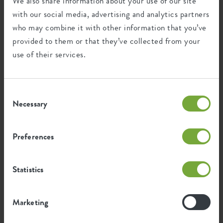
We also share information about your use of our site
Frost resistant
with our social media, advertising and analytics partners
who may combine it with other information that you’ve
provided to them or that they’ve collected from your
Environmental footprint
use of their services.
0,491
Average emission of CO2 for
Consent
kg
producing this product
Necessary
Selection
Preferences
0,417
Average emission of green energy
kWh
for producing this product
Statistics
The emission per product is based on the total CO2
emission of the elho group. To calculate the footprint
Marketing
per product, we divide the total CO2 footprint by the
weight of each product.