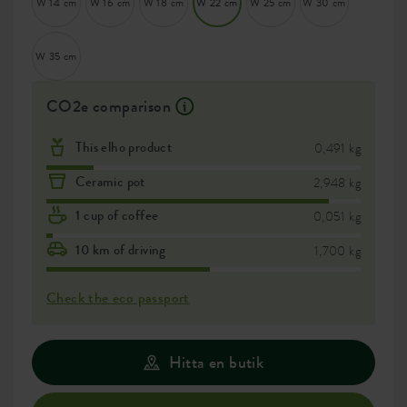
W 14 cm
W 16 cm
W 18 cm
W 22 cm
W 25 cm
W 30 cm
W 35 cm
CO2e comparison
This elho product
0,491 kg
Ceramic pot
2,948 kg
1 cup of coffee
0,051 kg
10 km of driving
1,700 kg
Check the eco passport
Hitta en butik