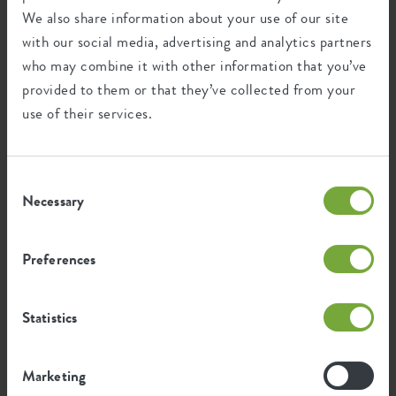
We also share information about your use of our site
UV protected
with our social media, advertising and analytics partners
Frost resistant
who may combine it with other information that you’ve
provided to them or that they’ve collected from your
use of their services.
Environmental footprint
Consent
0,91
Average emission of CO2 for
Necessary
Selection
kg
producing this product
Preferences
0,772
Average emission of green energy
kWh
for producing this product
Statistics
The emission per product is based on the total CO2
Marketing
emission of the elho group. To calculate the footprint