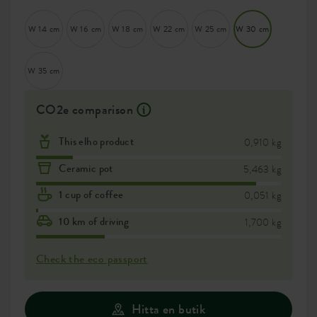
W 14 cm
W 16 cm
W 18 cm
W 22 cm
W 25 cm
W 30 cm
W 35 cm
CO2e comparison
This elho product
0,910 kg
Ceramic pot
5,463 kg
1 cup of coffee
0,051 kg
10 km of driving
1,700 kg
Check the eco passport
Hitta en butik