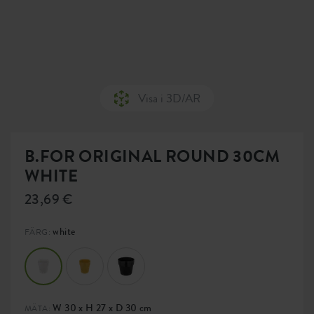
Visa i 3D/AR
B.FOR ORIGINAL ROUND 30CM
WHITE
23,69 €
white
FÄRG:
W 30 x H 27 x D 30 cm
MÄTA: