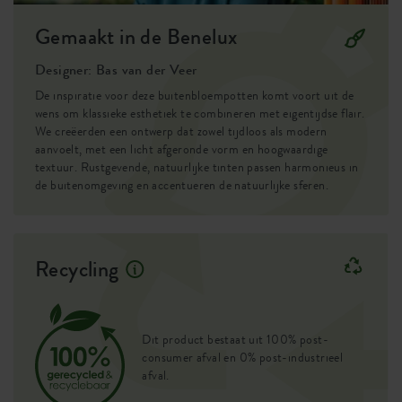
De ronde vormen van de pot doen het goed in combinatie
met wilde, grote tuinplanten. De klassieke bloempot is
Gemaakt in de Benelux
Wielen
nee
gemaakt met een stoere, grove textuur van hoge kwaliteit
Designer: Bas van der Veer
en is beschikbaar in verschillende, natuurlijke kleuren: de
Waterreservoir
nee
perfecte match voor de groene vibes van je favoriete
De inspiratie voor deze buitenbloempotten komt voort uit de
Drainagesysteem
ja
planten.
wens om klassieke esthetiek te combineren met eigentijdse flair.
We creëerden een ontwerp dat zowel tijdloos als modern
aanvoelt, met een licht afgeronde vorm en hoogwaardige
Verhoogde bodem
nee
textuur. Rustgevende, natuurlijke tinten passen harmonieus in
de buitenomgeving en accentueren de natuurlijke sferen.
Boorgaten
ja
Optionele boorgaten
nee
Recycling
Container proof
ja
EAN
8711904539245
Dit product bestaat uit 100% post-
SKU
0716719535900
consumer afval en 0% post-industrieel
afval.