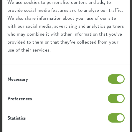
We use cookies to personalise content and ads, to
provide social media features and to analyse our traffic.
Gemiddelde uitstoot van groene
0,178
We also share information about your use of our site
energie voor de productie van dit
kWh
with our social media, advertising and analytics partners
product
who may combine it with other information that you’ve
provided to them or that they’ve collected from your
De uitstoot per product is gebaseerd op de totale
use of their services.
CO2 uitstoot van de elho groep. Om de voetafdruk
per product te berekenen, delen we de totale CO2-
voetafdruk door het gewicht van elk product.
Consent
Bron: Anthesis 2023
Necessary
Selection
Preferences
Laat je inspireren...
Statistics