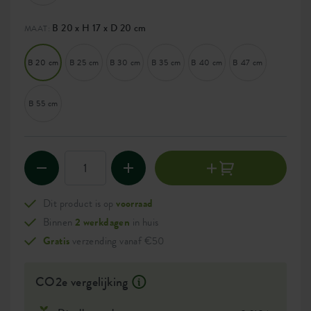
B 20 x H 17 x D 20 cm
MAAT:
B 20 cm
B 25 cm
B 30 cm
B 35 cm
B 40 cm
B 47 cm
B 55 cm
Dit product is op
voorraad
Binnen
2 werkdagen
in huis
Gratis
verzending vanaf €50
CO2e vergelijking