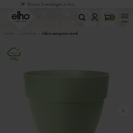
Gratis
terugsturen binnen 100 dagen
0
MENU
home
collectie
vibia campana rond
0,21kg