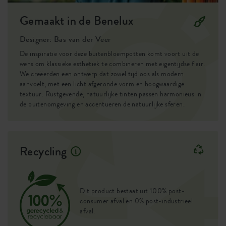
De ronde vormen van de pot doen het goed in combinatie
met wilde, grote tuinplanten. De klassieke bloempot is
Gemaakt in de Benelux
Wielen
nee
gemaakt met een stoere, grove textuur van hoge kwaliteit
Designer: Bas van der Veer
en is beschikbaar in verschillende, natuurlijke kleuren: de
Waterreservoir
nee
perfecte match voor de groene vibes van je favoriete
De inspiratie voor deze buitenbloempotten komt voort uit de
Drainagesysteem
ja
planten.
wens om klassieke esthetiek te combineren met eigentijdse flair.
We creëerden een ontwerp dat zowel tijdloos als modern
aanvoelt, met een licht afgeronde vorm en hoogwaardige
Verhoogde bodem
nee
textuur. Rustgevende, natuurlijke tinten passen harmonieus in
de buitenomgeving en accentueren de natuurlijke sferen.
Boorgaten
ja
Optionele boorgaten
nee
Recycling
Container proof
ja
EAN
8711904333294
Dit product bestaat uit 100% post-
SKU
0716719543100
consumer afval en 0% post-industrieel
afval.