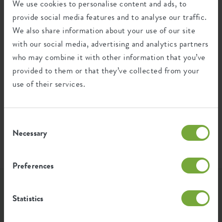
We use cookies to personalise content and ads, to
provide social media features and to analyse our traffic.
Gemiddelde uitstoot van groene
0,178
We also share information about your use of our site
energie voor de productie van dit
kWh
with our social media, advertising and analytics partners
product
who may combine it with other information that you’ve
provided to them or that they’ve collected from your
De uitstoot per product is gebaseerd op de totale
use of their services.
CO2 uitstoot van de elho groep. Om de voetafdruk
per product te berekenen, delen we de totale CO2-
voetafdruk door het gewicht van elk product.
Consent
Bron: Anthesis 2023
Necessary
Selection
Preferences
Laat je inspireren...
Statistics