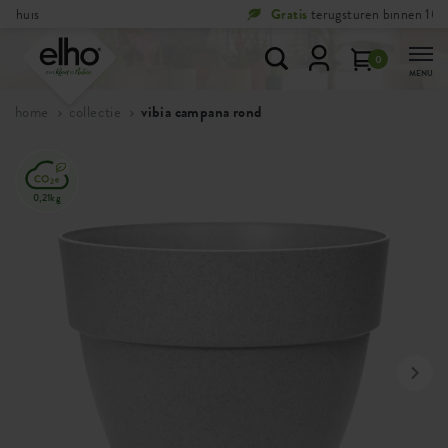
Gratis
terugsturen binnen 100 dagen
0
MENU
home
collectie
vibia campana rond
0,21kg