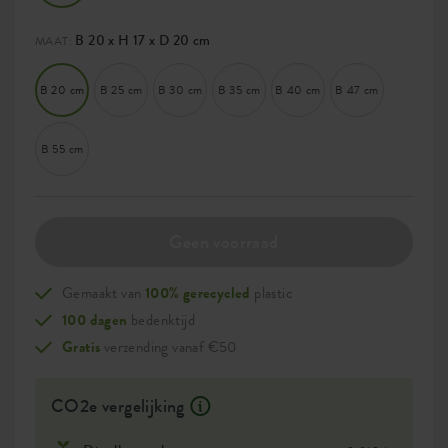
B 20 x H 17 x D 20 cm
MAAT:
B 20 cm
B 25 cm
B 30 cm
B 35 cm
B 40 cm
B 47 cm
B 55 cm
Geen voorraad
Gemaakt van
100% gerecycled
plastic
100 dagen
bedenktijd
Gratis
verzending vanaf €50
CO2e vergelijking