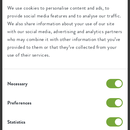
worden verwijderd zodra ze niet meer nodig zijn. Wij blijven
We use cookies to personalise content and ads, to
verantwoordelijk voor deze verwerkingen.
provide social media features and to analyse our traffic.
We also share information about your use of our site
Het op bovenstaande wijze en gronden inschakelen van
with our social media, advertising and analytics partners
derden doen wij bij de volgende categorieën van
who may combine it with other information that you’ve
verwerkingen:
provided to them or that they’ve collected from your
het verwerken en uitvoeren van opdrachten
use of their services.
het organiseren van (klant)evenementen
het verzenden van nieuwsbrieven of mailings
het voeren van een sollicitanten (vacatures-kandidaten)
Consent
administratie
Necessary
Selection
het voeren van een bezoekersregistratie
het houden van cameratoezicht
de monitoring van websitebezoek
Preferences
het verbeteren van de dienstverlening
het opsporen en voorkomen van fraude
Statistics