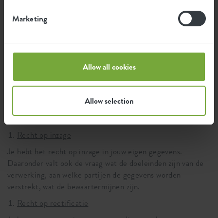
Welke cookies gebruiken we?
Marketing
Wij gebruiken op onze website cookies. Dat is een klein
tekstbestand dat bij het eerste bezoek aan deze website
wordt opgeslagen in de browser van jouw computer, tablet
of smartphone. Wil je meer weten over cookies die wij
Allow all cookies
gebruiken? Lees dan hier ons
cookiebeleid
.
Wat zijn jouw rechten?
Allow selection
Hier leggen we uit wat jouw rechten zijn met betrekking
tot de verwerking van jouw gegevens.
Recht op inzage
Je hebt het recht op inzage in jouw eigen gegevens.
Daaronder valt ook de vraag wat de doeleinden zijn van de
verwerking, aan welke partijen de gegevens worden
verstrekt, wat de bewaartermijnen zijn.
Recht op rectificatie