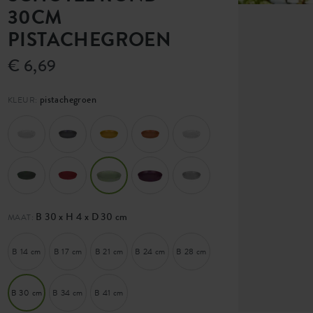
30CM
PISTACHEGROEN
€ 6,69
pistachegroen
KLEUR:
B 30 x H 4 x D 30 cm
MAAT:
B 14 cm
B 17 cm
B 21 cm
B 24 cm
B 28 cm
B 30 cm
B 34 cm
B 41 cm