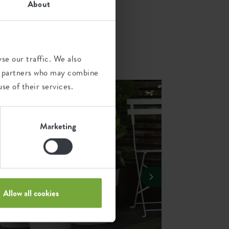
About
iste
 een
se our traffic. We also
ics partners who may combine
se of their services.
Marketing
Allow all cookies