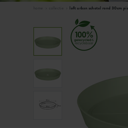
home
collectie
loft urban schotel rond 30cm pi