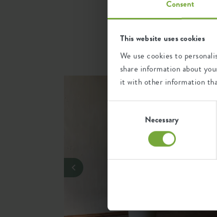
Consent
Kleur
groen
Altijd een gezonde plant
Vorm
rond
Voor de beste verzorging van je plant is een s
...
This website uses cookies
er namelijk voor dat het overtollige water w
gro
Materiaal
kunststof
niet gaan rotten.
We use cookies to personalis
share information about your
Product type
schotel
Perfecte match
it with other information th
Met het grote assortiment aan elho schotels i
Productgebruik
buiten, acc
schotel voor jouw bloempot te vinden.
Consent
Garantie
99 jaar
Selection
Necessary
Duurzame keuze
Deze schotel is - uiteraard - gemaakt van 1
Wielen
nee
zijn daarmee niet alleen functioneel, maar 
van het overtollige water is op meerdere man
Waterreservoir
nee
In eerste instantie kan het overtollige water
klein reservoir op voor drogere momenten. Zo
Drainagesysteem
nee
hart jouw planten verzorgen en tegelijkertij
Verhoogde bodem
nee
wereld.