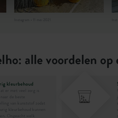
Instagram • 11 mei 2021
Ins
51810
035900
lho: alle voordelen op 
rig kleurbehoud
dat er met veel zorg is
naar de beste
lling van kunststof zodat
durig kleurbehoud kunnen
ren. Ongeacht welk