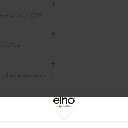
et windenergie, 100%
 bewatering zullen de wortels
 x d 30 cm
edere bloempot van elho.
,9 x d 30 cm
 groene vrienden verdienen
ij de verzorging van jouw
 3,9 x d 28,5 cm
uw planten tegen wortelrot en
an collectie. De matte, stoere
ijke kringen op je tafel, je
n zachte kleuren vormen een
,5 x d 29 cm
 overtollige water op, dat de
rreservoir blijven je planten
van deze schotel is dat het
,5 x d 28 cm
et geven.
aardoor je niet alleen goed
n duurzame impact maakt. Je
 voor natuur is gemaakt. Zo is
Laat je inspireren...
erd met windenergie en ook