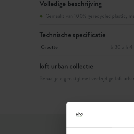
Volledige beschrijving
Gemaakt van 100% gerecycled plastic, m
recyclebaar
Altijd gezonde planten, door de efficiënte
Technische specificatie
van je planten niet rotten.
Grootte
b 30 x h 4
Er is altijd een bijpassende schotel voor i
Buitenkant boven
b 30 x h 3
Jij bent een echte plantenliefhebber en jouw
loft urban collectie
het beste. Een schotel is daarom onmisbaar b
Buitenkant onder
b 28,5 x h
planten. Niet alleen beschermt de schotel jo
Bepaal je eigen stijl met veelzijdige loft urb
blijven ze in topconditie, ook voorkomt het lel
afwerking in combinatie met trendy, felle e
Binnenkant boven
b 29 x h 3
vloer of terras. De schotel vangt namelijk het
krachtig geheel. Dankzij het ingebouwde wate
plant weer opzuigt wanneer nodig. Het mooie 
Binnenkant onder
b 28 x h 3
mooi, zonder dat je ze keer op keer water mo
gemaakt is van 100% gerecycled kunststof, w
zorgt voor je planten, maar ook nog eens ee
Volume
0 l
kunt ervan op aan dat deze schotel met liefde
hij van 100% gerecycled plastic, geproduce
Gewicht
210 gram
nog eens volledig recyclebaar.