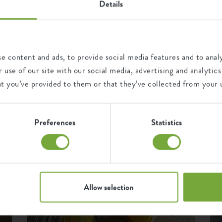
Details
chotel belangrijk. Die zorgt
door hoe elho fans onze producten gebruiken. De leukste en moo
ordt afgevoerd en de wortels
ene foto's die met #elho zijn gedeeld, zetten wij hier voor jou op
rijtje.
e content and ads, to provide social media features and to analy
 use of our site with our social media, advertising and analyt
at you’ve provided to them or that they’ve collected from your u
s er altijd een bijpassende
essoires
Preferences
Statistics
00% gerecycled kunststof en
ook duurzaam. Het opvangen
ieren gunstig voor je planten.
 weg, maar je bouwt ook een
 kan ook jij met een gerust
Allow selection
d bijdragen aan een duurzame