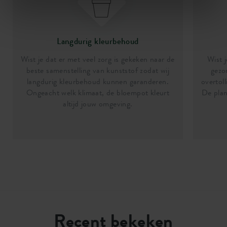
Langdurig kleurbehoud
Wist je dat er met veel zorg is gekeken naar de
Wist j
beste samenstelling van kunststof zodat wij
gezo
langdurig kleurbehoud kunnen garanderen.
overtoll
Ongeacht welk klimaat, de bloempot kleurt
De plan
altijd jouw omgeving.
Recent bekeken