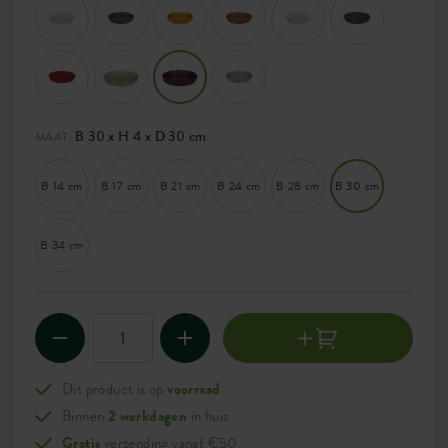
B 30 x H 4 x D 30 cm
MAAT:
B 14 cm
B 17 cm
B 21 cm
B 24 cm
B 28 cm
B 30 cm
B 34 cm
Dit product is op
voorraad
Binnen
2 werkdagen
in huis
Gratis
verzending vanaf €50