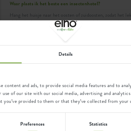
Waar plaats ik het beste een insectenhotel?
Hang het huisje naar het oosten of zuidoosten, zodat het l
plekje dat beschut is tegen regen en wind, bijvoorbeeld on
Zo geef je de insecten een warm, droog en veilig thuis waa
voelen.
Details
In welk seizoen kan ik het beste een vogelhuis plaatsen?
In welk seizoen kan ik het beste een vogelvoeder/vogelbad
e content and ads, to provide social media features and to analy
In welk seizoen kan ik het beste een insectenhuis plaatsen
 use of our site with our social media, advertising and analyt
at you’ve provided to them or that they’ve collected from your u
Hoe ver moeten de vogelhuizen uit elkaar hangen?
Preferences
Statistics
Hoe ver moeten de vogelvoeders/vogelbaden uit elkaar h