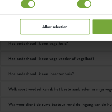
Hoe ver moeten de insectenhuizen uit elkaar hangen?
Allow selection
Hoe wordt de temperatuur en ventilatie gereguleerd?
Hoe onderhoud ik een vogelhuis?
Hoe onderhoud ik een vogelvoeder of vogelbad?
Hoe onderhoud ik een insectenhuis?
Welk soort voedsel kan ik het beste aanbieden in mijn vo
Waarvoor dient de ruwe textuur rond de ingang van de hu