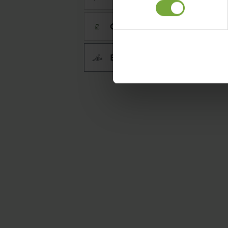
Green basics composter
Biodiversiteit