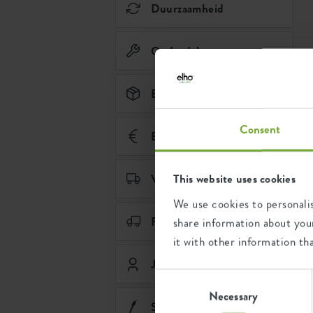
Duurzaamheid
Onderdelen
Bestelling
Consent
Betaling
This website uses cookies
Verzending & levering
We use cookies to personalis
Retourneren & ruilen
share information about your
it with other information th
Je elho account
Consent
Selection
Necessary
Smart pebble