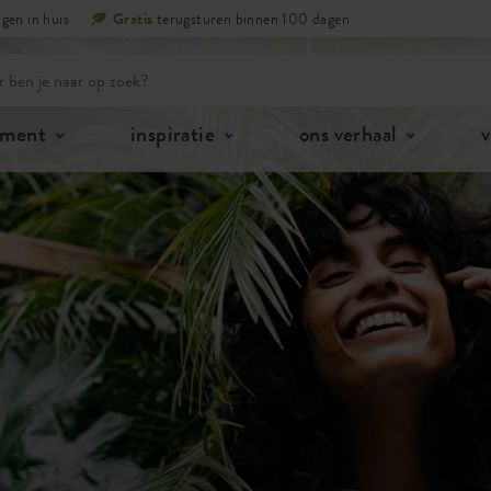
gen in huis
Gratis
terugsturen binnen 100 dagen
iment
inspiratie
ons verhaal