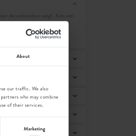
ekker de ochtendzon vangt. Kies een
der een afdakje of tegen een muur.
r ze zich helemaal op hun gemak
About
 plaatsen?
se our traffic. We also
?
ics partners who may combine
se of their services.
Marketing
angen?