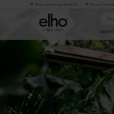
Gratis
verzending vanaf €50,-
Binnen 2 werkda
assort