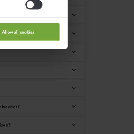
Allow all cookies
gelvoeder?
izen?