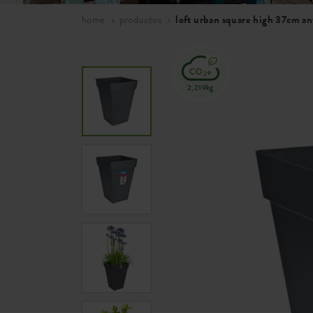
home
productos
loft urban square high 37cm an
2,219kg