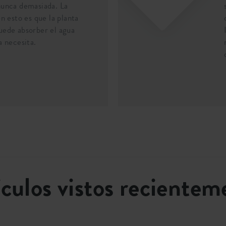
unca demasiada. La
n esto es que la planta
ede absorber el agua
a necesita.
ículos vistos recientem