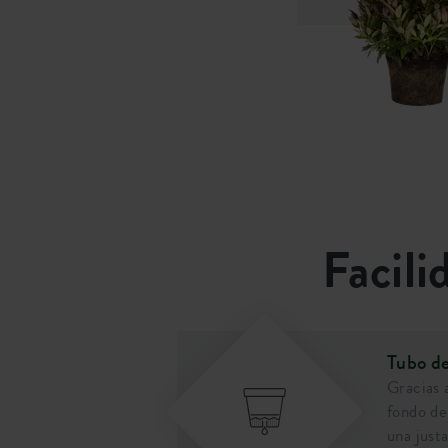
Facili
Tubo de
ético es muy
Gracias 
anto, resistente a
fondo de
umbas la maceta o
una just