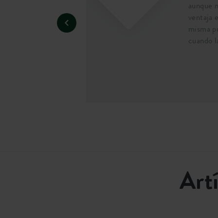
ta no se romperá.
aunque n
ventaja e
misma pu
cuando l
Art