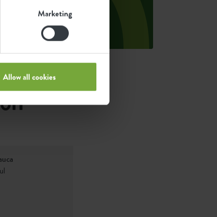
roducto.
Marketing
uente: Anthesis 2023
Allow all cookies
con
auca
ul