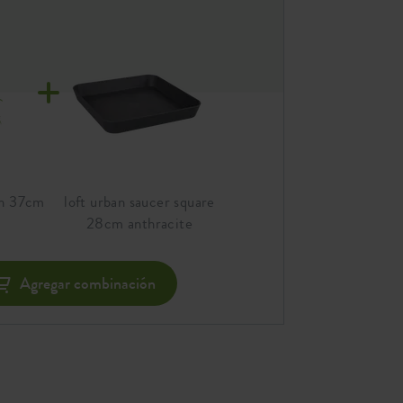
gh 37cm
loft urban saucer square
28cm anthracite
Agregar combinación