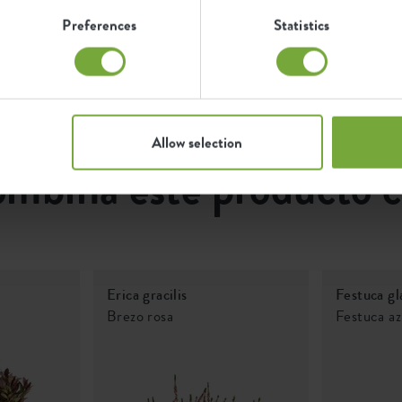
p
9275103642500
Preferences
Statistics
Protección UV
F
Resistente a las
heladas
Allow selection
mbina este producto 
Erica gracilis
Festuca gl
Brezo rosa
Festuca az