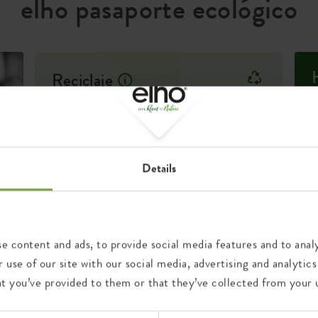
elho pasaporte ecológico
exterior
99 años
Reciclaje
no
sí
Este producto está
compuesto por 0% de
sí
residuos post-consumo y
100% de residuos post-
Details
no
industriales.
sí
no
Certificaciones
Garantía
e content and ads, to provide social media features and to analy
 use of our site with our social media, advertising and analyt
l
L
no
99
n
at you’ve provided to them or that they’ve collected from your u
e
e
c
8711904230616
h
años