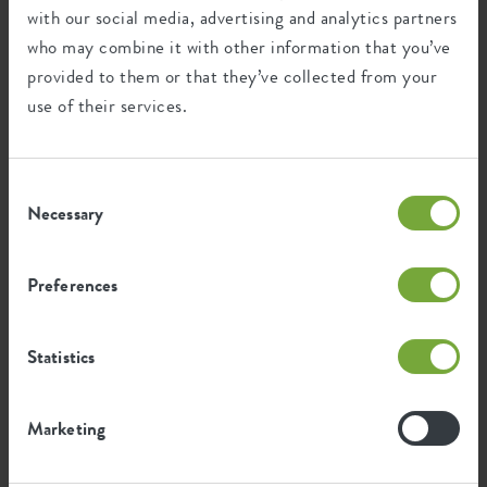
with our social media, advertising and analytics partners
Este producto está compuesto por 100%
who may combine it with other information that you’ve
de residuos post-consumo y 0% de
provided to them or that they’ve collected from your
residuos post-industriales.
use of their services.
Consent
Certificaciones
Garantía
Necessary
Selection
99
años
Preferences
Protección UV
Statistics
Resistente a las heladas
Marketing
Huella ambiental