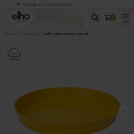
Devoluciones
gratuitas
0
MENÚ
home
productos
loft urban saucer round
0,097kg