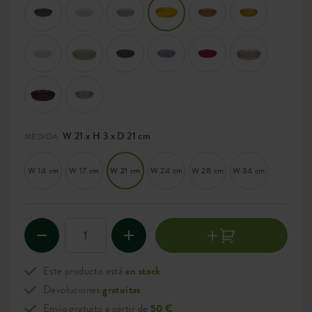
W 21 x H 3 x D 21 cm
MEDIDA:
W 14 cm
W 17 cm
W 21 cm
W 24 cm
W 28 cm
W 34 cm
Este producto está
en stock
Devoluciones
gratuitas
Envío gratuito a partir de
50 €