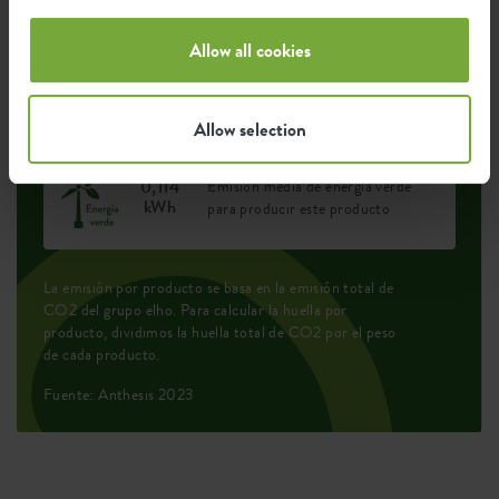
Allow all cookies
0,097
Emisión media de CO2 para
kg
producir este producto
Allow selection
0,114
Emisión media de energía verde
kWh
para producir este producto
La emisión por producto se basa en la emisión total de
CO2 del grupo elho. Para calcular la huella por
producto, dividimos la huella total de CO2 por el peso
de cada producto.
Fuente: Anthesis 2023