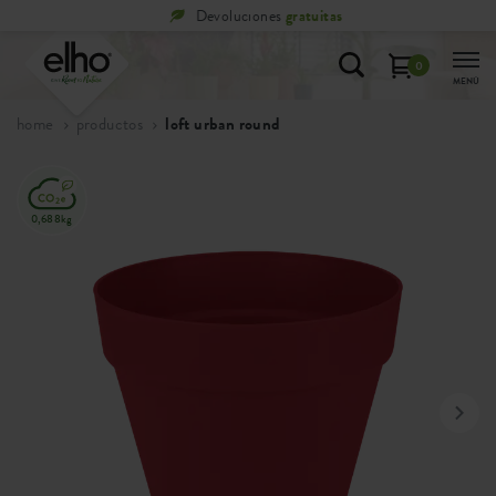
Devoluciones
gratuitas
0
MENÚ
home
productos
loft urban round
0,688kg