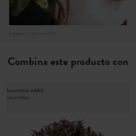
Instagram • 20 junio 2025
Combina este producto con
Leucothoe zeblid
E
Leucothoe
B