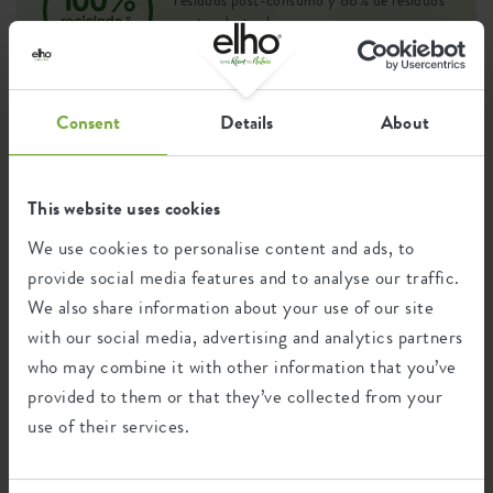
post-industriales.
Consent
Details
About
Certificaciones
Garantía
99
This website uses cookies
años
We use cookies to personalise content and ads, to
provide social media features and to analyse our traffic.
Protección UV
We also share information about your use of our site
Resistente a las heladas
with our social media, advertising and analytics partners
who may combine it with other information that you’ve
provided to them or that they’ve collected from your
Huella ambiental
use of their services.