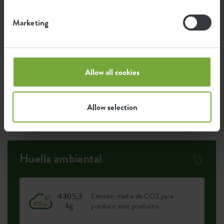
Marketing
Certificaciones
Garantía
99
años
Allow all cookies
Protección UV
Allow selection
Resistente a las heladas
Huella ambiental
4305,3
Emisión media de CO2 para
kg
producir este producto