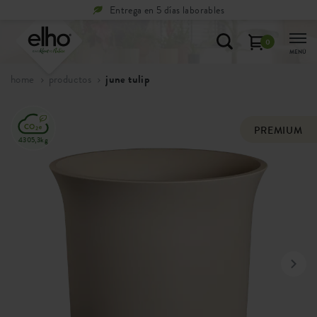
laborables
Devoluciones
gratuit
0
MENÚ
home
productos
june tulip
PREMIUM
4305,3kg