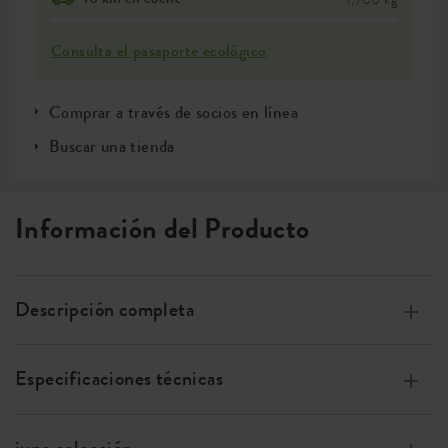
Consulta el pasaporte ecológico
Comprar a través de socios en línea
Buscar una tienda
Información del Producto
Descripción completa
Garantía de por vida.
Especificaciones técnicas
Diseño atemporal con líneas limpias.
Gracias al fondo elevado, no necesitas llenar toda la
Tamaño
w 47 x h 43 x d 47
maceta con tierra.
cm