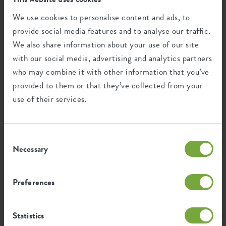
Diseñador: Bas van der Veer
We use cookies to personalise content and ads, to
A truly premium collection that combines iconic, expressive,
provide social media features and to analyse our traffic.
fresh and also more restrained shapes, always thoughtfully
We also share information about your use of our site
detailed and with a beautiful, high quality surface finish. This
with our social media, advertising and analytics partners
collection was mindfully curated for each shape to stand out
individually in a wide variety of styles, but all planters in this
who may combine it with other information that you’ve
range also clearly stem from the same family, forming a
provided to them or that they’ve collected from your
collection of premium planters that were designed to elevate its
use of their services.
environment and, of course, the greenery it holds.
Consent
Reciclaje
Necessary
Selection
Preferences
Este producto está compuesto por 0% de
residuos post-consumo y 100% de
residuos post-industriales.
Statistics