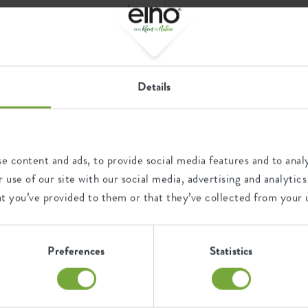
 energía eólica y 100%
in BPA, por lo que es
Details
w 15 x h 2 x d 15 cm
 cerámica
0 l
 el suelo? Elho le ayuda a
floorprotector rou
floorprotector: suelos de
e content and ads, to provide social media features and to analy
transparente
50 gram
ramienta le ayudará a evitar la
 use of our site with our social media, advertising and analyt
 estar. El ripple floor
 rayaduras. Gracias a su
eta y la superficie inferior.
at you’ve provided to them or that they’ve collected from your u
transparente
ción del posamacetas de elho
la planta esté más cómoda,
redonda
lo radiante.
Preferences
Statistics
plástico
accesorio