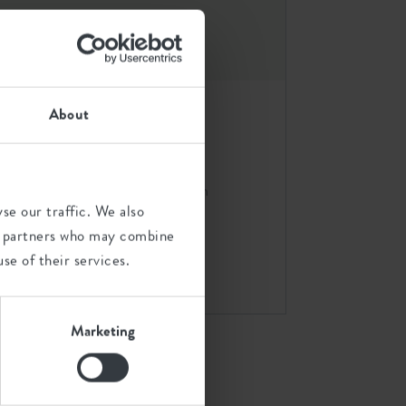
About
nd 15cm
b.for soft round 16cm
se our traffic. We also
anthracite
ics partners who may combine
se of their services.
Agregar combinación
Marketing