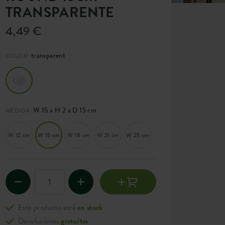
TRANSPARENTE
4,49 €
transparent
COLOR:
W 15 x H 2 x D 15 cm
MEDIDA:
W 12 cm
W 15 cm
W 18 cm
W 21 cm
W 25 cm
Este producto está
en stock
Devoluciones
gratuitas