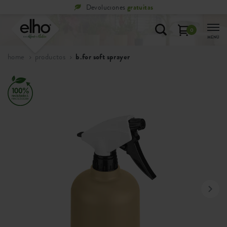
Devoluciones
gratuitas
0
MENÚ
home
productos
b.for soft sprayer