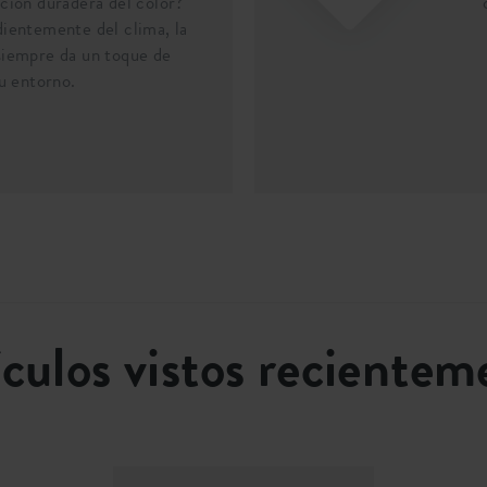
ción duradera del color?
ientemente del clima, la
iempre da un toque de
tu entorno.
ículos vistos recientem