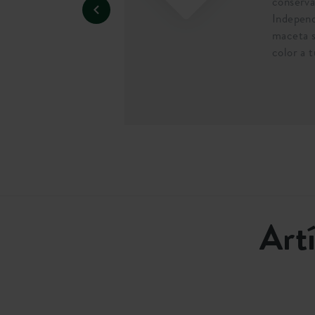
conserva
Independ
maceta s
color a 
Art