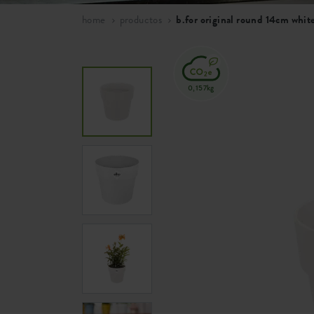
home
productos
b.for original round 14cm whit
0,157kg