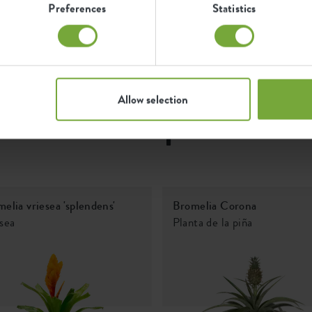
8711904317041
Preferences
Statistics
F
de
Resistente a las
heladas
9261301415000
Allow selection
mbina este producto 
elia vriesea 'splendens'
Bromelia Corona
sea
Planta de la piña