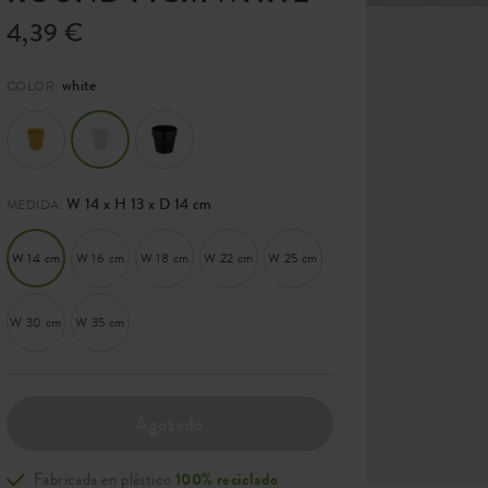
4,39 €
white
COLOR:
W 14 x H 13 x D 14 cm
MEDIDA:
W 14 cm
W 16 cm
W 18 cm
W 22 cm
W 25 cm
W 30 cm
W 35 cm
Agotado
Fabricada en plástico
100% reciclado