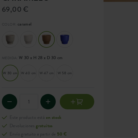
69,00 €
caramel
COLOR:
W 30 x H 28 x D 30 cm
MEDIDA:
W 30 cm
W 40 cm
W 47 cm
W 58 cm
Este producto está
en stock
Devoluciones
gratuitas
Envío gratuito a partir de
50 €