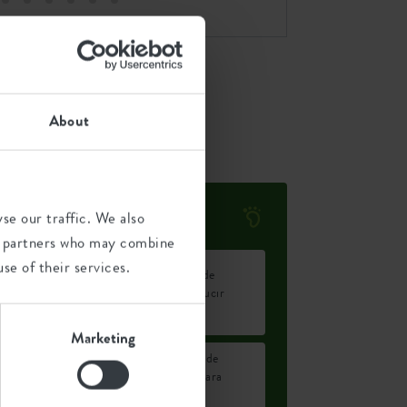
About
Huella ambiental
se our traffic. We also
ics partners who may combine
se of their services.
Emisión media de
1491,6
CO2 para producir
kg
este producto
Marketing
Emisión media de
1,467
energía verde para
kWh
producir este