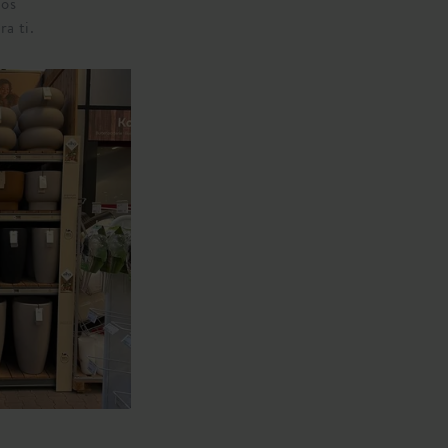
mos
a ti.