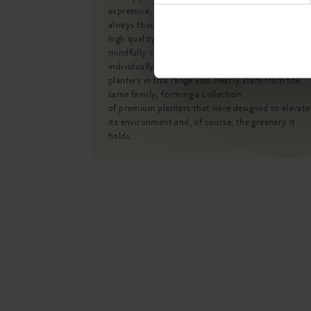
EAN
expressive, fresh and also more restrained shapes,
always thoughtfully detailed and with a beautiful,
SKU
high quality surface finish. This collection was
mindfully curated for each shape to stand out
individually in a wide variety of styles, but all
planters in this range also clearly stem from the
same family, forming a collection
of premium planters that were designed to elevate
its environment and, of course, the greenery it
holds.