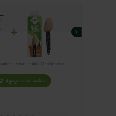
aramelo
smart pebble Marrón terra
amber grail 30cm caramel
Agregar combinación
Ag