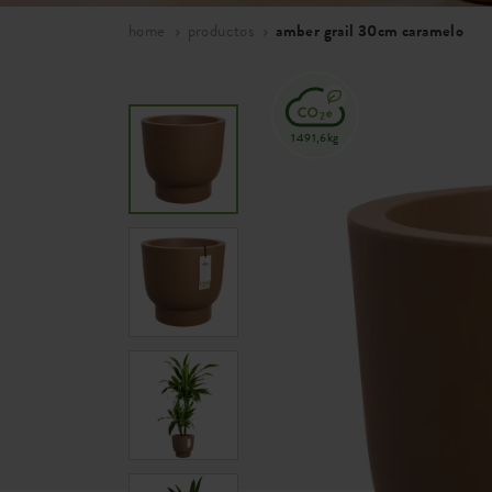
home
productos
amber grail 30cm caramelo
1491,6kg