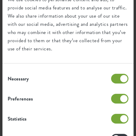
provide social media features and to analyse our traffic.
We also share information about your use of our site
Wiederverwertung
with our social media, advertising and analytics partners
who may combine it with other information that you’ve
provided to them or that they’ve collected from your
Dieses Produkt besteht zu 0% aus Post-
use of their services.
Verbraucher-Abfällen und zu 100% aus
Post-industriellen Abfällen.
Consent
Necessary
Selection
Zertifikate
Garantie
Preferences
99
Jahre
Statistics
UV-beständig