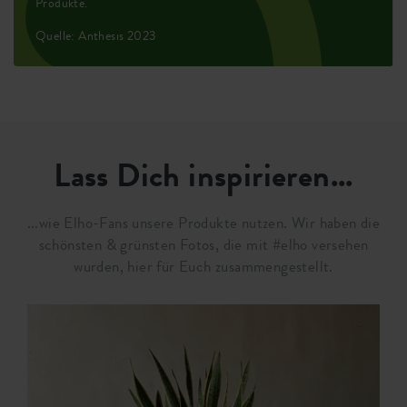
Produkte.
Quelle: Anthesis 2023
Lass Dich inspirieren...
...wie Elho-Fans unsere Produkte nutzen. Wir haben die
schönsten & grünsten Fotos, die mit #elho versehen
wurden, hier für Euch zusammengestellt.