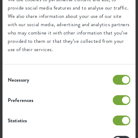
provide social media features and to analyse our traffic.
We also share information about your use of our site
Wiederverwertung
with our social media, advertising and analytics partners
who may combine it with other information that you’ve
provided to them or that they’ve collected from your
Dieses Produkt besteht zu 0% aus Post-
use of their services.
Verbraucher-Abfällen und zu 100% aus
Post-industriellen Abfällen.
Consent
Necessary
Selection
Zertifikate
Garantie
Preferences
99
Jahre
Statistics
UV-beständig