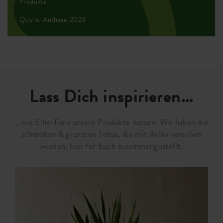
Produkte.
Quelle: Anthesis 2023
Lass Dich inspirieren...
...wie Elho-Fans unsere Produkte nutzen. Wir haben die
schönsten & grünsten Fotos, die mit #elho versehen
wurden, hier für Euch zusammengestellt.