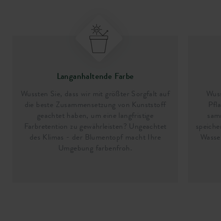
Langanhaltende Farbe
Wussten Sie, dass wir mit größter Sorgfalt auf
Wuss
die beste Zusammensetzung von Kunststoff
Pfl
geachtet haben, um eine langfristige
sam
Farbretention zu gewährleisten? Ungeachtet
speiche
des Klimas - der Blumentopf macht Ihre
Wasser
Umgebung farbenfroh.