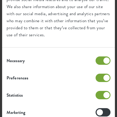
Wiederverwertung
We also share information about your use of our site
with our social media, advertising and analytics partners
who may combine it with other information that you’ve
Dieses Produkt besteht zu 100% aus
provided to them or that they’ve collected from your
Post-Verbraucher-Abfällen und zu 0% aus
use of their services.
Post-industriellen Abfällen.
Consent
Necessary
Selection
Zertifikate
Garantie
99
Preferences
Jahre
Statistics
UV-beständig
frostbeständig
Marketing