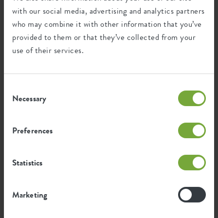
with our social media, advertising and analytics partners
Dieses Produkt besteht zu 100% aus
who may combine it with other information that you’ve
Post-Verbraucher-Abfällen und zu 0% aus
provided to them or that they’ve collected from your
Post-industriellen Abfällen.
use of their services.
Consent
Zertifikate
Garantie
Necessary
Selection
99
Jahre
Preferences
UV-beständig
Statistics
frostbeständig
Marketing
Ökologischer Fußabdruck