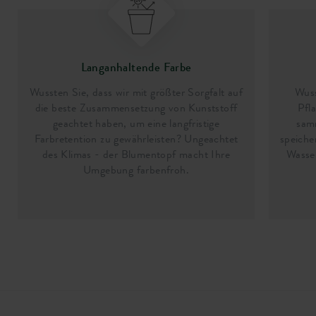
Langanhaltende Farbe
Wussten Sie, dass wir mit größter Sorgfalt auf
Wuss
die beste Zusammensetzung von Kunststoff
Pfl
geachtet haben, um eine langfristige
sam
Farbretention zu gewährleisten? Ungeachtet
speiche
des Klimas - der Blumentopf macht Ihre
Wasser
Umgebung farbenfroh.