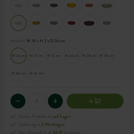
W 14 x H 2 x D 14 cm
MESSEN:
W 14 cm
W 17 cm
W 21 cm
W 24 cm
W 28 cm
W 30 cm
W 34 cm
W 41 cm
Dieses Produkt ist
auf Lager
Lieferung in
3 Werktagen
Der Versand ist ab
50 €
kostenlos