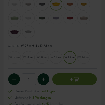
W 28 x H 4 x D 28 cm
MESSEN:
W 14 cm
W 17 cm
W 21 cm
W 24 cm
W 28 cm
W 34 cm
Dieses Produkt ist
auf Lager
Lieferung in
3 Werktagen
Der Versand ist ab
50 €
kostenlos