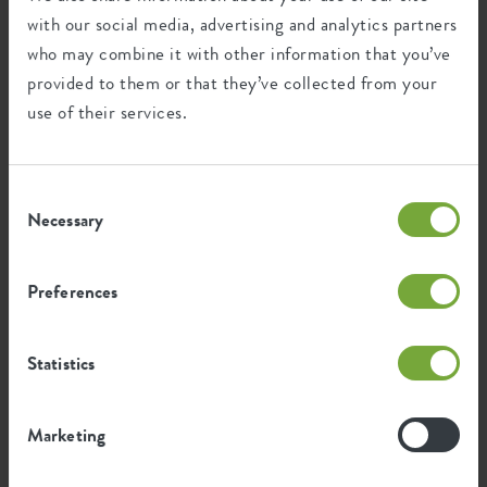
with our social media, advertising and analytics partners
Dieses Produkt besteht zu 100% aus
who may combine it with other information that you’ve
Post-Verbraucher-Abfällen und zu 0% aus
provided to them or that they’ve collected from your
Post-industriellen Abfällen.
use of their services.
Consent
Zertifikate
Garantie
Necessary
Selection
99
Jahre
Preferences
UV-beständig
Statistics
frostbeständig
Marketing
Ökologischer Fußabdruck