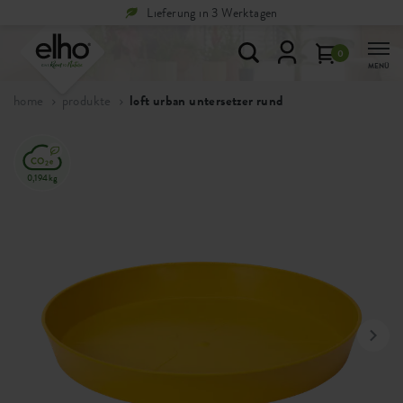
Rücksendungen sind
kostenlos
0
MENÜ
home
produkte
loft urban untersetzer rund
0,194kg