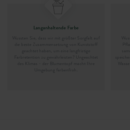
Langanhaltende Farbe
Wussten Sie, dass wir mit größter Sorgfalt auf
Wuss
die beste Zusammensetzung von Kunststoff
Pfl
geachtet haben, um eine langfristige
sam
Farbretention zu gewährleisten? Ungeachtet
speiche
des Klimas - der Blumentopf macht Ihre
Wasser
Umgebung farbenfroh.