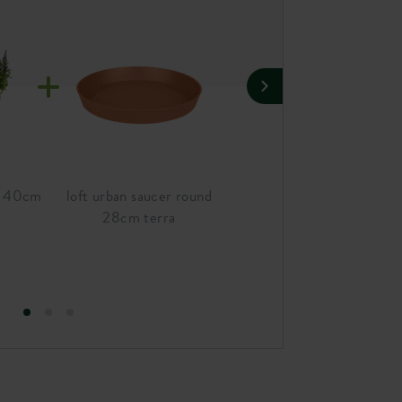
d 40cm
loft urban saucer round
vibia campana round 40c
28cm terra
terra