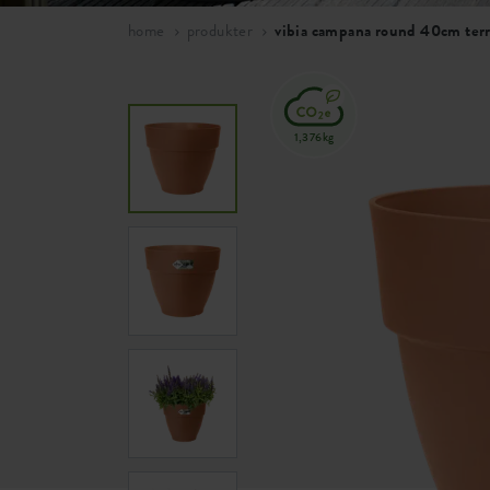
home
produkter
vibia campana round 40cm ter
1,376kg