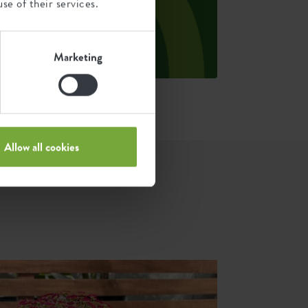
se of their services.
ivide the total CO2 footprint by the
eight of each product.
ource: Anthesis 2023
Marketing
Allow all cookies