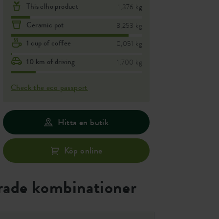
This elho product
1,376 kg
Ceramic pot
8,253 kg
1 cup of coffee
0,051 kg
10 km of driving
1,700 kg
Check the eco passport
Hitta en butik
Köp online
ade kombinationer