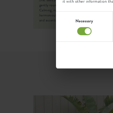
that feels both timeless and modern, featuring a
it with other information th
SKU
073343
gently rounded shape and high-quality feel.
Calming, natural tones are intended to
Consent
harmoniously blend with the outdoor environmen
Selection
and accentuate the natural atmosphere.
Necessary