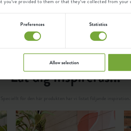
at you’ve provided to them or that they’ve collected from your u
9027000
d
years
w
UV protected
t
S
Frost resistant
Preferences
Statistics
Allow selection
Låt dig inspireras...
Speciellt för den här produkten har vi listat följande inspiration.