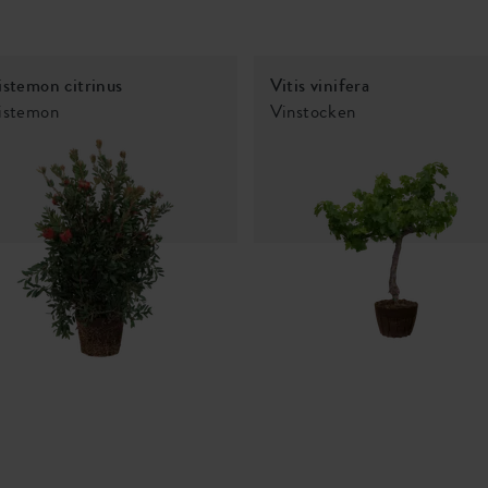
istemon citrinus
Vitis vinifera
listemon
Vinstocken