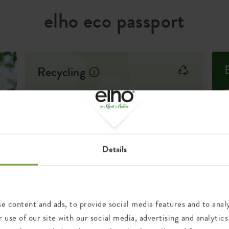
n perfekta matchningen till den
elho eco passport
Recycling
This product is comprised of
100% post-consumer waste
and 0% post-industrial waste.
Details
Certifications
Guarantee
e content and ads, to provide social media features and to analy
T
99
482978
 use of our site with our social media, advertising and analyt
t
c