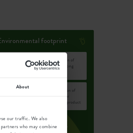
Environmental footprint
Average emission of
1,376
CO2 for producing
kg
this product
About
Average emission of
1,167
green energy for
kWh
producing this product
se our traffic. We also
he emission per product is based on the
ics partners who may combine
otal CO2 emission of the elho group. To
alculate the footprint per product, we