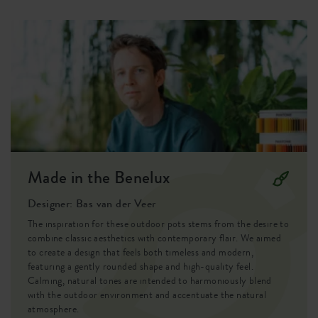
Drill holes
ja
Optinal drill holes
nej
Behållarskydd
ja
EAN
8711904333195
SKU
0724829042500
Made in the Benelux
Designer: Bas van der Veer
The inspiration for these outdoor pots stems from the desire to
combine classic aesthetics with contemporary flair. We aimed
to create a design that feels both timeless and modern,
featuring a gently rounded shape and high-quality feel.
Calming, natural tones are intended to harmoniously blend
with the outdoor environment and accentuate the natural
atmosphere.