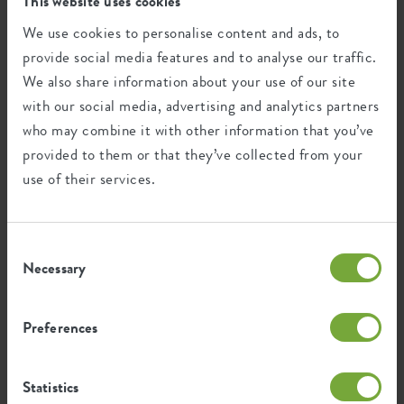
This website uses cookies
Frost resistant
We use cookies to personalise content and ads, to
provide social media features and to analyse our traffic.
We also share information about your use of our site
Environmental footprint
with our social media, advertising and analytics partners
who may combine it with other information that you’ve
provided to them or that they’ve collected from your
0,662
Average emission of CO2 for
use of their services.
kg
producing this product
Consent
0,561
Average emission of green energy
Necessary
Selection
kWh
for producing this product
Preferences
The emission per product is based on the total CO2
emission of the elho group. To calculate the footprint
per product, we divide the total CO2 footprint by the
Statistics
weight of each product.