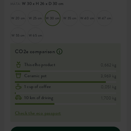
W 30 x H 26 x D 30 cm
MÄTA:
W 20 cm
W 25 cm
W 30 cm
W 35 cm
W 40 cm
W 47 cm
W 55 cm
W 65 cm
CO2e comparison
This elho product
0,662 kg
Ceramic pot
3,969 kg
1 cup of coffee
0,051 kg
10 km of driving
1,700 kg
Check the eco passport