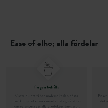
Ease of elho; alla fördelar
Färgen behålls
Visste du att vi har undersökt den bästa
En av 
plastkompositionen i minsta detalj, så att vi
det ä
kan garantera att alla produkter långvarigt