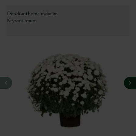
Dendranthema indicum
C
Krysantemum