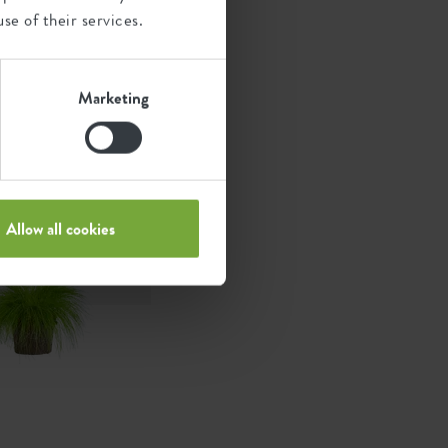
en med
se of their services.
Marketing
 flexuosa 'tarta'
Allow all cookies