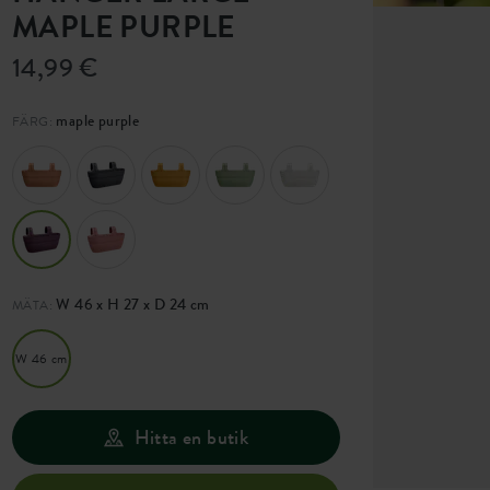
MAPLE PURPLE
14,99 €
maple purple
FÄRG:
W 46 x H 27 x D 24 cm
MÄTA:
W 46 cm
Hitta en butik