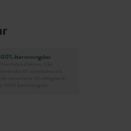
ar
100% återvinningsbar
Elhos hela kollektion, från
blomkruka till vattenkanna och
från vattentunna till odlingsbord,
är 100% återvinningsbar.