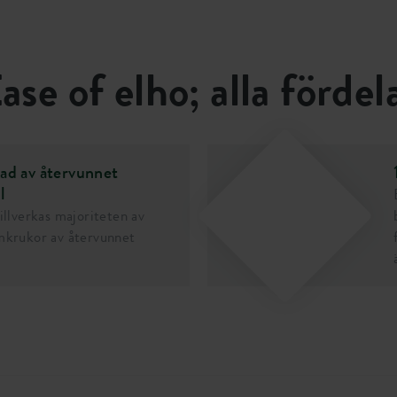
4651700
ase of elho; alla fördel
kad av återvunnet
l
tillverkas majoriteten av
mkrukor av återvunnet
.