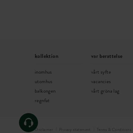
kollektion
var berattelse
inomhus
vårt syfte
utomhus
vacancies
balkongen
vårt gröna lag
regnfat
Disclaimer
Privacy statement
Terms & Conditions