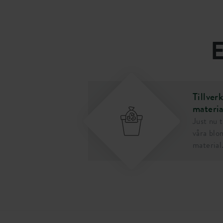
SKU
367260
E
Tillver
materia
Just nu 
våra blo
material