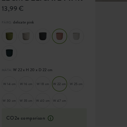
13,99 €
delicate pink
FÄRG:
W 22 x H 20 x D 22 cm
MÄTA:
W 14 cm
W 16 cm
W 18 cm
W 22 cm
W 25 cm
W 30 cm
W 35 cm
W 40 cm
W 47 cm
CO2e comparison