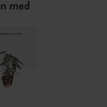
en med
bambino arrow