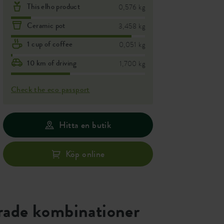
This elho product
0,576 kg
Ceramic pot
3,458 kg
1 cup of coffee
0,051 kg
10 km of driving
1,700 kg
Check the eco passport
Hitta en butik
Köp online
ade kombinationer