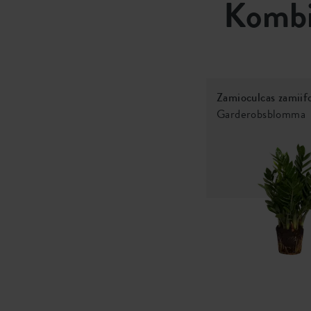
Kombi
Zamioculcas zamiifo
Garderobsblomma