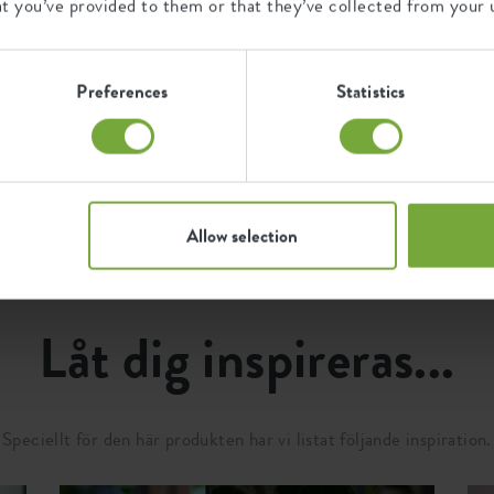
at you’ve provided to them or that they’ve collected from your u
481216
T
es
99
t
218100
c
d
years
Preferences
Statistics
w
ed
UV protected
S
Frost resistant
Allow selection
Låt dig inspireras...
Speciellt för den här produkten har vi listat följande inspiration.