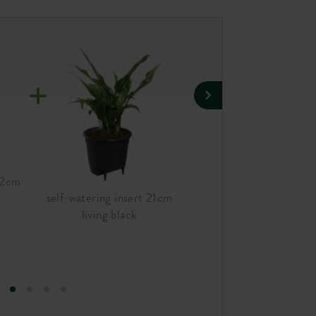
 22cm
vibes fold round 22cm
self-watering insert 21cm
delicate pink
living black