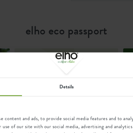
a
d round 22cm är tillverkad av
indenergi. På så sätt kan Du
elho eco passport
rar till en grönare värld.
Recycling
This product is comprised of
Details
100% post-consumer waste
and 0% post-industrial waste.
e content and ads, to provide social media features and to analy
 use of our site with our social media, advertising and analyt
Certifications
Guarantee