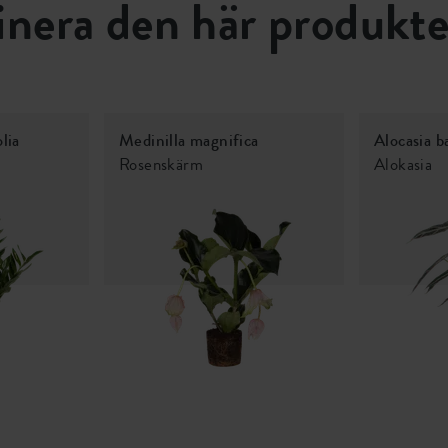
nera den här produkt
lia
Medinilla magnifica
Alocasia 
Rosenskärm
Alokasia