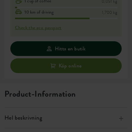
1 cup of coffee
0,051 kg
10 km of driving
1,700 kg
Check the eco passport
Hitta en butik
Köp online
Product-Information
Hel beskrivning
Tillverkad av 100 % återvunnen plast, producerad med