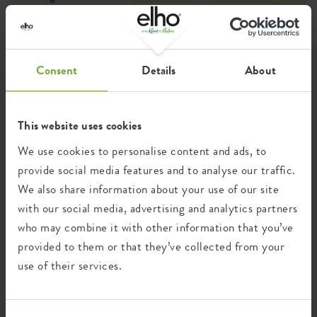
Behållarskydd
nej
jij met een gerust hart jouw planten verzorgen en
The inspiration for this flower pot series came from a desire to
tegelijkertijd bijdragen aan een duurzame wereld.
combine robust, iconic design and ease of use. With a matte,
EAN
8711904186470
tough finish and on-trend colours, we wanted to make a
powerful visual statement for any outdoor space. The built-in
SKU
9234504615000
Consent
Details
About
water reservoir offers convenience in plant care without
compromising on design.
This website uses cookies
Recycling
We use cookies to personalise content and ads, to
provide social media features and to analyse our traffic.
We also share information about your use of our site
with our social media, advertising and analytics partners
This product is comprised of 100% post-
consumer waste and 0% post-industrial
who may combine it with other information that you’ve
waste.
provided to them or that they’ve collected from your
use of their services.