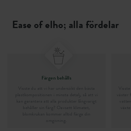
Ease of elho; alla fördelar
Färgen behålls
Visste du att vi har undersökt den bästa
Visste 
plastkompositionen i minsta detalj, så att vi
växter 
kan garantera att alla produkter långvarigt
vatten
behåller sin färg? Oavsett klimatet,
växte
blomkrukan kommer alltid färga din
omgivning.