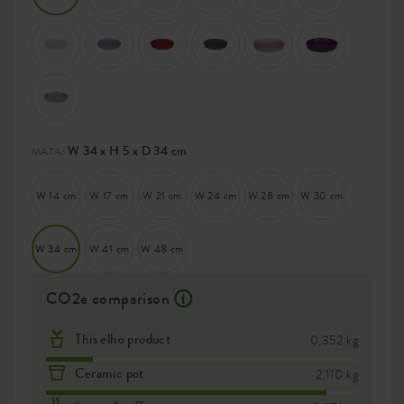
W 34 x H 5 x D 34 cm
MÄTA:
W 14 cm
W 17 cm
W 21 cm
W 24 cm
W 28 cm
W 30 cm
W 34 cm
W 41 cm
W 48 cm
CO2e comparison
This elho product
0,352 kg
Ceramic pot
2,110 kg