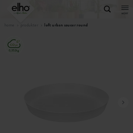
MENY
home
produkter
loft urban saucer round
0,352kg