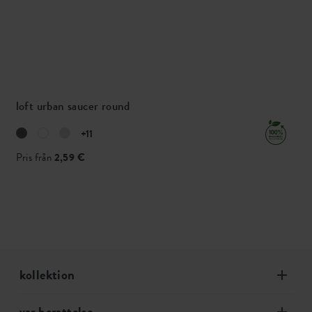
loft urban saucer round
+11
Pris från
2,59 €
kollektion
var berattelse