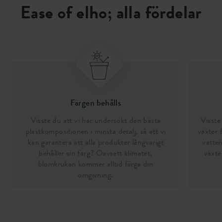
Ease of elho; alla fördelar
Färgen behålls
Visste du att vi har undersökt den bästa
Visste 
plastkompositionen i minsta detalj, så att vi
växter 
kan garantera att alla produkter långvarigt
vatten
behåller sin färg? Oavsett klimatet,
växte
blomkrukan kommer alltid färga din
omgivning.