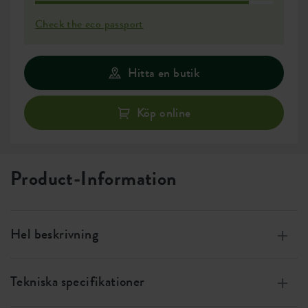
Check the eco passport
Hitta en butik
Köp online
Product-Information
Hel beskrivning
Tillverkad av 100 % återvunnen plast, producerad med
vindenergi, 100 % återvinningsbar
Tekniska specifikationer
Alltid friska växter, tack vare den effektiva bevattningen