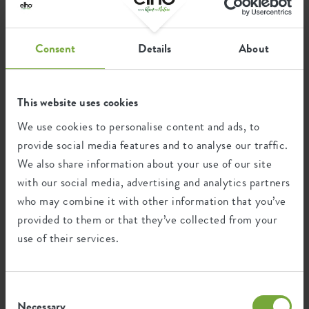
tough finish and on-trend colours, we wanted to make a
powerful visual statement for any outdoor space. The built-in
SKU
9220902912500
water reservoir offers convenience in plant care without
compromising on design.
Consent
Details
About
This website uses cookies
Recycling
We use cookies to personalise content and ads, to
provide social media features and to analyse our traffic.
This product is comprised of 100% post-
We also share information about your use of our site
consumer waste and 0% post-industrial
with our social media, advertising and analytics partners
waste.
who may combine it with other information that you’ve
provided to them or that they’ve collected from your
use of their services.
Certifications
Guarantee
Consent
Necessary
Selection