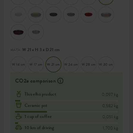
W 21 x H 3 x D 21 cm
MÄTA:
W 14 cm
W 17 cm
W 21 cm
W 24 cm
W 28 cm
W 30 cm
CO2e comparison
This elho product
0,097 kg
Ceramic pot
0,582 kg
1 cup of coffee
0,051 kg
10 km of driving
1,700 kg