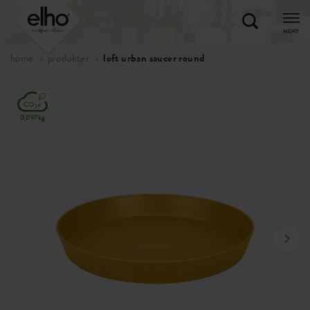
MENY
home
produkter
loft urban saucer round
0,097kg