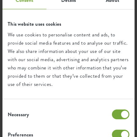
99
years
This website uses cookies
UV protected
We use cookies to personalise content and ads, to
Frost resistant
provide social media features and to analyse our traffic.
We also share information about your use of our site
with our social media, advertising and analytics partners
Environmental footprint
who may combine it with other information that you’ve
provided to them or that they’ve collected from your
use of their services.
0,33
Average emission of CO2 for
kg
producing this product
Consent
Necessary
Selection
0,28
Average emission of green energy
kWh
for producing this product
Preferences