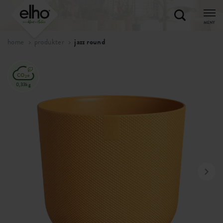
MENY
home
produkter
jazz round
0,33kg