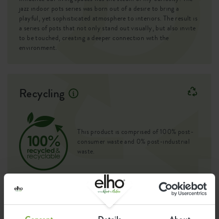
jazz indoor pots series was born out of a desire to bring a
playful, yet sophisticated atmosphere to interiors. The result is
a series of pots that not only stand out visually, but also invite
to be touched, creating a deeper connection with the
environment.
Recycling
This product is comprised of 100% post-
consumer waste and 0% post-industrial
waste.
Certifications
Guarantee
Consent
Details
About