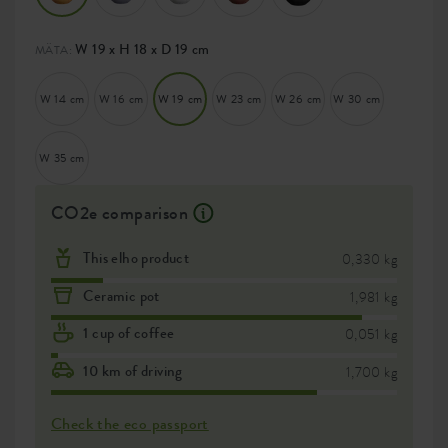
W 19 x H 18 x D 19 cm
MÄTA:
W 14 cm
W 16 cm
W 19 cm
W 23 cm
W 26 cm
W 30 cm
W 35 cm
CO2e comparison
This elho product
0,330 kg
Ceramic pot
1,981 kg
1 cup of coffee
0,051 kg
10 km of driving
1,700 kg
Check the eco passport