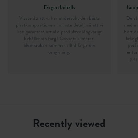
Färgen behålls
Lämpl
Visste du att vi har undersökt den bästa
Den h
plastkompositionen i minsta detalj, så att vi
med en
kan garantera att alla produkter långvarigt
bort d
behåller sin färg? Oavsett klimatet,
krång
blomkrukan kommer alltid färga din
perfe
omgivning.
entus
plas
Recently viewed