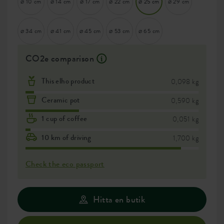
⌀ 10 cm
⌀ 14 cm
⌀ 17 cm
⌀ 22 cm
⌀ 25 cm
⌀ 29 cm
⌀ 34 cm
⌀ 41 cm
⌀ 45 cm
⌀ 53 cm
⌀ 65 cm
CO2e comparison
This elho product
0,098 kg
Ceramic pot
0,590 kg
1 cup of coffee
0,051 kg
10 km of driving
1,700 kg
Check the eco passport
Hitta en butik