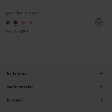
green basics saucer
+2
Pris från
1,19 €
kollektion
var berattelse
kontakt