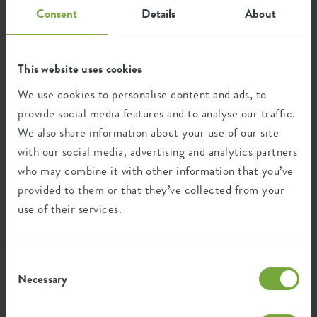
Consent
Details
About
Recycling
This website uses cookies
We use cookies to personalise content and ads, to
This product is comprised of 0% post-
consumer waste and 100% post-industrial
provide social media features and to analyse our traffic.
waste.
We also share information about your use of our site
with our social media, advertising and analytics partners
who may combine it with other information that you’ve
provided to them or that they’ve collected from your
Certifications
Guarantee
use of their services.
99
years
Consent
Necessary
Selection
UV protected
Frost resistant