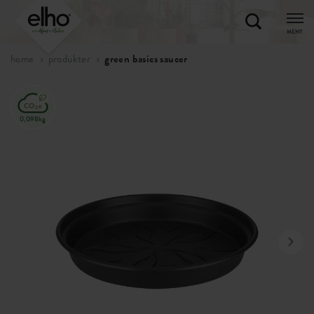
MENY
home
produkter
green basics saucer
0,098kg