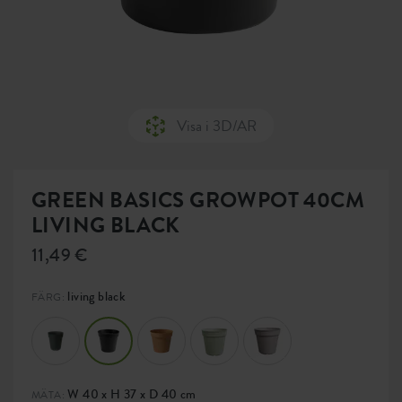
Visa i 3D/AR
GREEN BASICS GROWPOT 40CM
LIVING BLACK
11,49 €
living black
FÄRG:
W 40 x H 37 x D 40 cm
MÄTA: