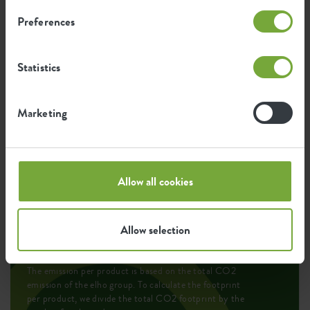
UV protected
Frost resistant
Preferences
Statistics
Environmental footprint
Marketing
0,841
Average emission of CO2 for
kg
producing this product
Allow all cookies
0,713
Average emission of green energy
kWh
for producing this product
Allow selection
The emission per product is based on the total CO2
emission of the elho group. To calculate the footprint
per product, we divide the total CO2 footprint by the