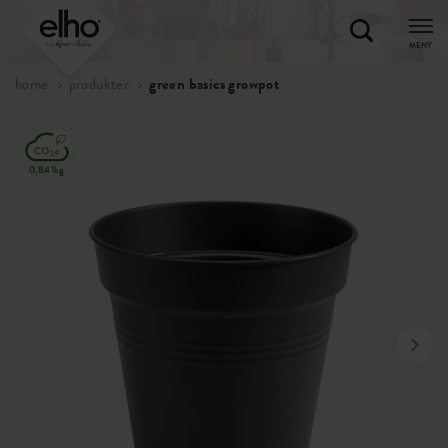
MENY
home
produkter
green basics growpot
0,841kg