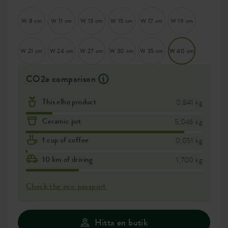
W 8 cm
W 11 cm
W 13 cm
W 15 cm
W 17 cm
W 19 cm
W 21 cm
W 24 cm
W 27 cm
W 30 cm
W 35 cm
W 40 cm
CO2e comparison
This elho product
0,841 kg
Ceramic pot
5,046 kg
1 cup of coffee
0,051 kg
10 km of driving
1,700 kg
Check the eco passport
Hitta en butik