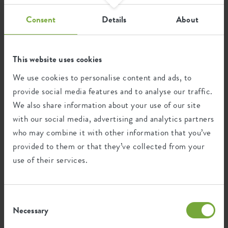
Consent
Details
About
Recycling
This website uses cookies
We use cookies to personalise content and ads, to
This product is comprised of 0% post-
provide social media features and to analyse our traffic.
consumer waste and 100% post-industrial
We also share information about your use of our site
waste.
with our social media, advertising and analytics partners
who may combine it with other information that you’ve
provided to them or that they’ve collected from your
use of their services.
Certifications
Guarantee
99
years
Consent
Necessary
Selection