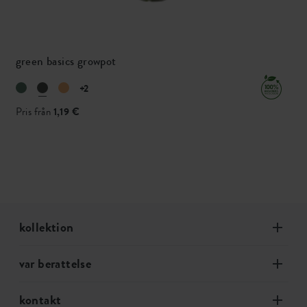
green basics growpot
+2
Pris från
1,19 €
kollektion
var berattelse
kontakt