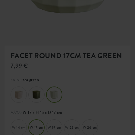
FACET ROUND 17CM TEA GREEN
7,99 €
tea green
FÄRG:
W 17 x H 15 x D 17 cm
MÄTA:
W 14 cm
W 17 cm
W 19 cm
W 23 cm
W 26 cm