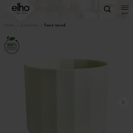
MENY
home
produkter
facet round