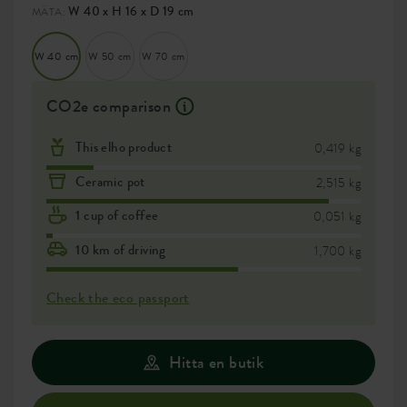
W 40 x H 16 x D 19 cm
MÄTA:
W 40 cm
W 50 cm
W 70 cm
CO2e comparison
This elho product
0,419 kg
Ceramic pot
2,515 kg
1 cup of coffee
0,051 kg
10 km of driving
1,700 kg
Check the eco passport
Hitta en butik