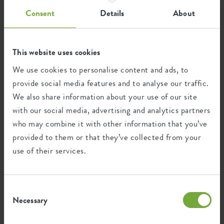
Consent
Details
About
Recycling
This website uses cookies
This product is comprised of 100% post-
We use cookies to personalise content and ads, to
consumer waste and 0% post-industrial
provide social media features and to analyse our traffic.
waste.
We also share information about your use of our site
with our social media, advertising and analytics partners
who may combine it with other information that you’ve
provided to them or that they’ve collected from your
Certifications
Guarantee
use of their services.
99
years
Consent
Necessary
Selection
UV protected
Frost resistant