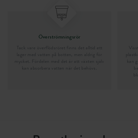
Överströmningsrör
Tack vare överflödsröret finns det alltid ett
Viss
lager med vatten på botten, men aldrig för
plastk
mycket. Fördelen med det är att växten själv
kan g
kan absorbera vatten när det behövs.
be
bl