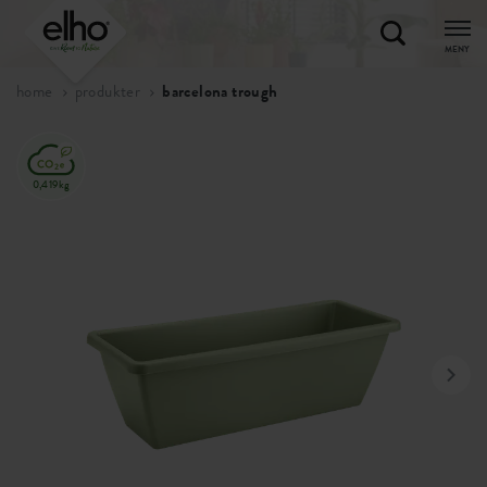
MENY
home
produkter
barcelona trough
0,419kg