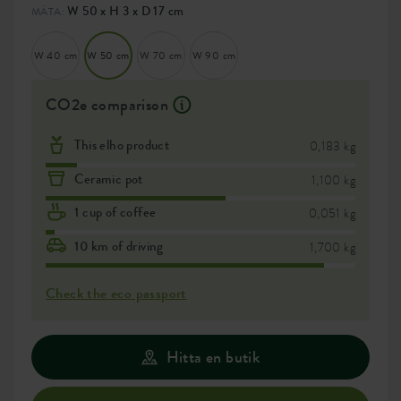
W 50 x H 3 x D 17 cm
MÄTA:
W 40 cm
W 50 cm
W 70 cm
W 90 cm
CO2e comparison
This elho product
0,183 kg
Ceramic pot
1,100 kg
1 cup of coffee
0,051 kg
10 km of driving
1,700 kg
Check the eco passport
Hitta en butik