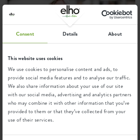
är tillverkad hållbart, av återvunnen plast av högsta kvalitet.
Vattningssystem
nej
Inte nog med det, den är även helt återvinningsbar.
Dräneringssystem
nej
Förhöjd botten
nej
Consent
Details
About
Drill holes
nej
Made in the Benelux
This website uses cookies
Optinal drill holes
nej
We use cookies to personalise content and ads, to
Designer: Cees Kranen
Behållarskydd
nej
provide social media features and to analyse our traffic.
After many walks around the urban areas, the idea arose to
We also share information about your use of our site
brighten up balconies with style and functionality. To design
EAN
8711904121143
something in which plants and flowers take the lead role and
with our social media, advertising and analytics partners
can make a big difference in small outdoor spaces. This led to
SKU
7910304541000
who may combine it with other information that you’ve
the creation of the barcelona balcony planter collection, which
provided to them or that they’ve collected from your
combines timeless elegance with robust quality.
use of their services.