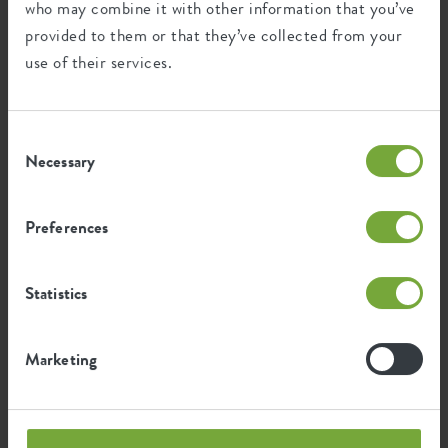
who may combine it with other information that you’ve
provided to them or that they’ve collected from your
use of their services.
Certificaten
Garantie
Consent
99
Necessary
Selection
jaar
Preferences
UV-beschermd
vorstbestendig
Statistics
Milieu voetafdruk
Marketing
0,402
Gemiddelde uitstoot van CO2