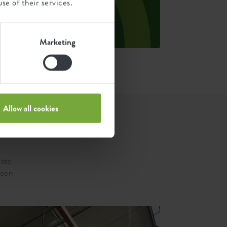
se of their services.
et gewicht van elk product.
ron: Anthesis 2023
Marketing
Allow all cookies
iste
 een