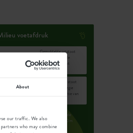
Milieu voetafdruk
Gemiddelde uitstoot
0,943
van CO2 voor de
kg
productie van dit
product
Gemiddelde uitstoot
About
0,8
van groene energie
kWh
voor de productie van
dit product
e uitstoot per product is gebaseerd op de
se our traffic. We also
otale CO2 uitstoot van de elho groep. Om
ics partners who may combine
e voetafdruk per product te berekenen,
elen we de totale CO2-voetafdruk door