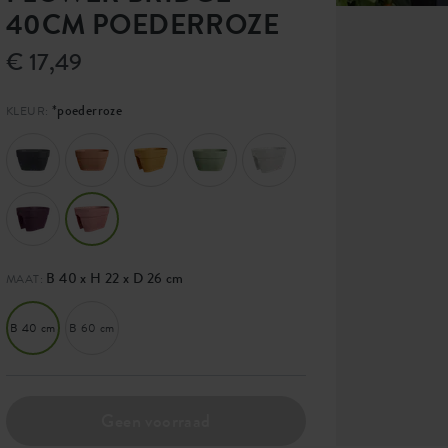
40CM POEDERROZE
€ 17,49
*poederroze
KLEUR:
B 40 x H 22 x D 26 cm
MAAT:
B 40 cm
B 60 cm
Geen voorraad