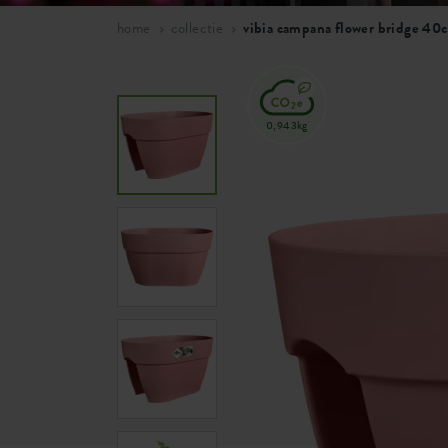
home
collectie
vibia campana flower bridge 40
0,943kg