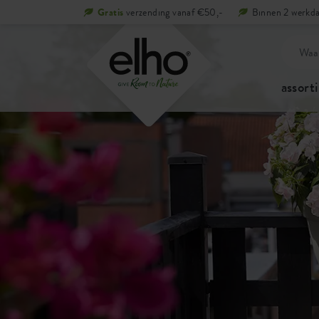
Gratis
verzending vanaf €50,-
Binnen 2 werkda
assort