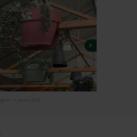
tagram • 7 januari 2022
Instagram • 26 j
t