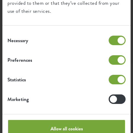
provided to them or that they’ve collected from your
use of their services.
Consent
Necessary
Selection
Instagram • 22 juli 2025
Preferences
Dit product stylen met
Statistics
Marketing
Zamioculcas zamiifolia
M
Kamerpalm
M
Allow all cookies