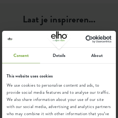
Optionele boorgaten
nee
Container proof
ja
Laat je inspireren...
EAN
8711904548919
...door hoe elho fans onze producten gebruiken. De leukste
SKU
2712002287000
en mooiste groene foto's die met #elho zijn gedeeld, zetten
wij hier voor jou op een rijtje.
Consent
Details
About
This website uses cookies
We use cookies to personalise content and ads, to
provide social media features and to analyse our traffic.
We also share information about your use of our site
with our social media, advertising and analytics partners
who may combine it with other information that you’ve