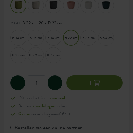
B 22 x H 20 x D 22 cm
MAAT:
B 14 cm
B 16 cm
B 18 cm
B 22 cm
B 25 cm
B 30 cm
B 35 cm
B 40 cm
B 47 cm
Dit product is op
voorraad
Binnen
2 werkdagen
in huis
Gratis
verzending vanaf €50
Bestellen via een online partner