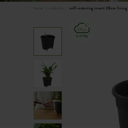
home
collectie
self-watering insert 28cm living
0,498kg