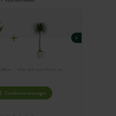
Vind een winkel
t 28cm
b.for soft rond 30cm wit
self-watering insert 28cm
living black
Combinatie toevoegen
Com