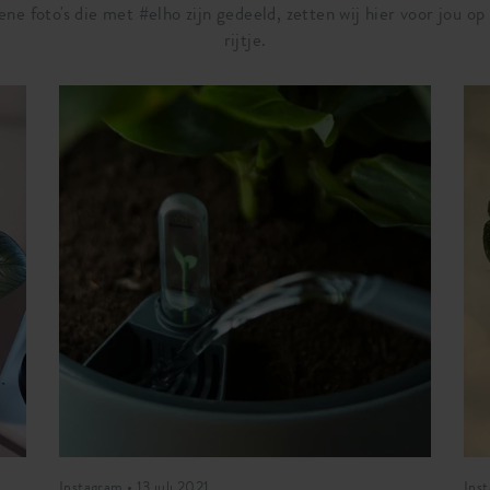
ene foto's die met #elho zijn gedeeld, zetten wij hier voor jou op
rijtje.
Instagram • 13 juli 2021
Ins