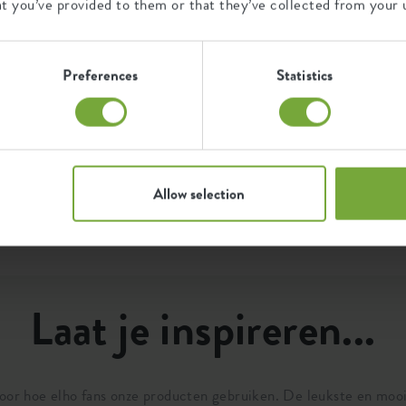
at you’ve provided to them or that they’ve collected from your u
Certificaten
Garantie
043300
D
er
99
t
Preferences
Statistics
jaar
d
d
h
UV-beschermd
B
vorstbestendig
Allow selection
Laat je inspireren...
door hoe elho fans onze producten gebruiken. De leukste en moo