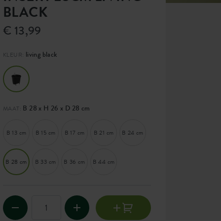
BLACK
€ 13,99
living black
KLEUR:
B 28 x H 26 x D 28 cm
MAAT:
B 13 cm
B 15 cm
B 17 cm
B 21 cm
B 24 cm
B 28 cm
B 33 cm
B 36 cm
B 44 cm