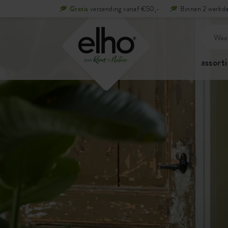
Gratis
verzending vanaf €50,-
Binnen 2 werkda
assort