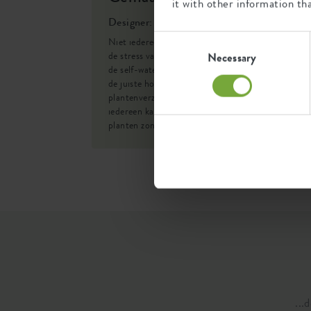
it with other information th
SKU
8326028
Designer: Cees Kranen
Consent
Niet iedereen heeft een groene duim. Verhalen ov
Selection
de stress van het watergeven inspireerden ons tot
Necessary
de self-watering insert. Deze oplossing zorgt voor
de juiste hoeveelheid water voor planten. Zo wordt
plantenverzorging eenvoudiger en leuker, zodat
iedereen kan genieten van gezonde, bloeiende
planten zonder gedoe.
...