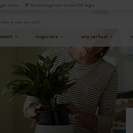
gen in huis
Gratis
terugsturen binnen 100 dagen
iment
inspiratie
ons verhaal