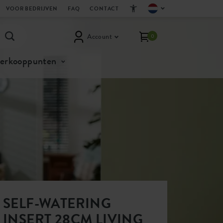
VOOR BEDRIJVEN
FAQ
CONTACT
Account
0
verkooppunten
SELF-WATERING
INSERT 28CM LIVING