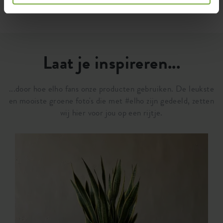
Laat je inspireren...
...door hoe elho fans onze producten gebruiken. De leukste
en mooiste groene foto's die met #elho zijn gedeeld, zetten
wij hier voor jou op een rijtje.