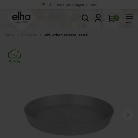
en 2 werkdagen in huis
Gratis
terugstu
0
MENU
home
collectie
loft urban schotel rond
0,097kg