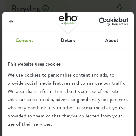
Drainagesysteem
nee
Duurzame keuze
Recycling
Deze schotel is - uiteraard - gemaakt van 100% gerecycled
Verhoogde bodem
nee
kunststof en zijn daarmee niet alleen functioneel, maar ook
duurzaam. Het opvangen van het overtollige water is op
Boorgaten
nee
Dit product bestaat uit 100% post-
meerdere manieren gunstig voor je planten. In eerste
consumer afval en 0% post-industrieel
Consent
Details
About
instantie kan het overtollige water weg, maar je bouwt ook
Optionele boorgaten
nee
afval.
een klein reservoir op voor drogere momenten. Zo kan ook
Container proof
nee
jij met een gerust hart jouw planten verzorgen en
tegelijkertijd bijdragen aan een duurzame wereld.
This website uses cookies
EAN
8711904337100
We use cookies to personalise content and ads, to
Certificaten
Garantie
provide social media features and to analyse our traffic.
SKU
9220902943100
99
We also share information about your use of our site
jaar
with our social media, advertising and analytics partners
who may combine it with other information that you’ve
provided to them or that they’ve collected from your
UV-beschermd
use of their services.
vorstbestendig