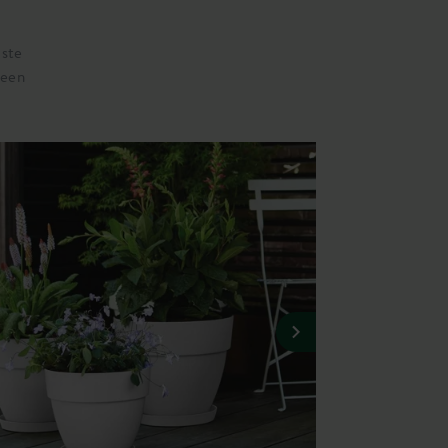
iste
 een