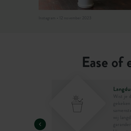
Instagram • 12 november 2023
Ease of e
Langdu
rm sterk en kan
Wist je 
otje. Als je de
gekeken 
 of laat vallen,
samenste
.
wij lang
garande