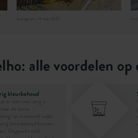
Instagram • 11 mei 2021
Ins
lho: alle voordelen op 
rig kleurbehoud
dat er met veel zorg is
naar de beste
lling van kunststof zodat
durig kleurbehoud kunnen
ren. Ongeacht welk