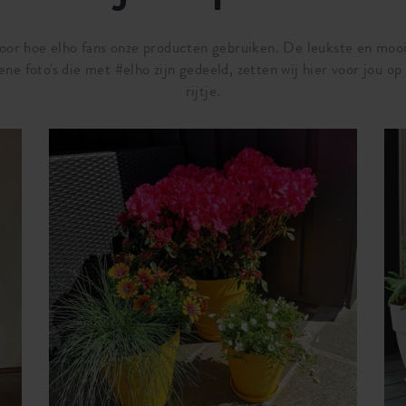
door hoe elho fans onze producten gebruiken. De leukste en moo
ene foto's die met #elho zijn gedeeld, zetten wij hier voor jou op
rijtje.