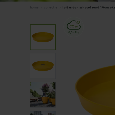
home
collectie
loft urban schotel rond 14cm ok
0,042kg