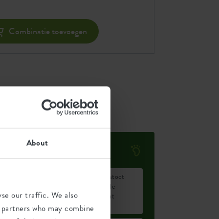
Combinatie toevoegen
About
Milieu voetafdruk
Gemiddelde uitstoot
0,042
van CO2 voor de
se our traffic. We also
kg
productie van dit
product
ics partners who may combine