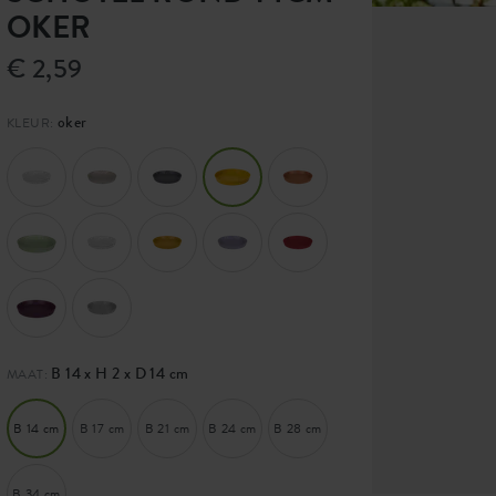
OKER
€ 2,59
oker
KLEUR:
B 14 x H 2 x D 14 cm
MAAT:
B 14 cm
B 17 cm
B 21 cm
B 24 cm
B 28 cm
B 34 cm