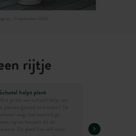
tagram • 9 september 2020
Instagram • 9 s
een rijtje
Schotel helpt plant
Wist je dat een schotel helpt om
je planten gezond te houden? De
schotel vangt het overtollige
water op en bewaart dit als
reserve. De plant kan zelf water