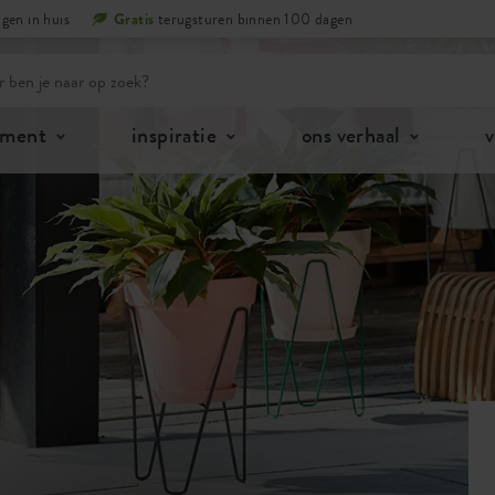
gen in huis
Gratis
terugsturen binnen 100 dagen
iment
inspiratie
ons verhaal