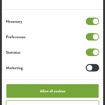
2,659
Gemiddelde uitstoot van CO2
kg
voor de productie van dit product
Consent
Necessary
Selection
Gemiddelde uitstoot van groene
2,256
energie voor de productie van dit
kWh
product
Preferences
De uitstoot per product is gebaseerd op de totale
CO2 uitstoot van de elho groep. Om de voetafdruk
Statistics
per product te berekenen, delen we de totale CO2-
voetafdruk door het gewicht van elk product.
Marketing
Bron: Anthesis 2023
Allow all cookies