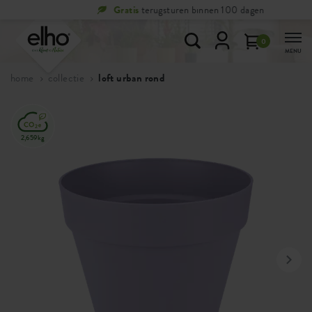
Gratis
terugsturen binnen 100 dagen
0
MENU
home
collectie
loft urban rond
2,659kg