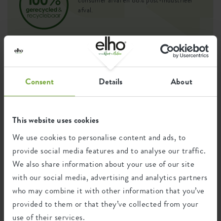
afval.
Certificaten
Garantie
Consent
Details
About
99
jaar
This website uses cookies
UV-beschermd
We use cookies to personalise content and ads, to
vorstbestendig
provide social media features and to analyse our traffic.
We also share information about your use of our site
with our social media, advertising and analytics partners
Milieu voetafdruk
who may combine it with other information that you’ve
provided to them or that they’ve collected from your
use of their services.