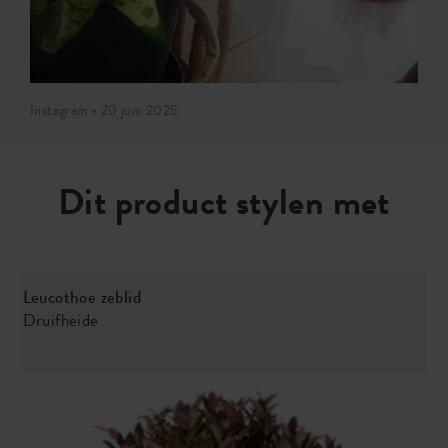
Instagram • 20 juni 2025
Dit product stylen met
Leucothoe zeblid
E
Druifheide