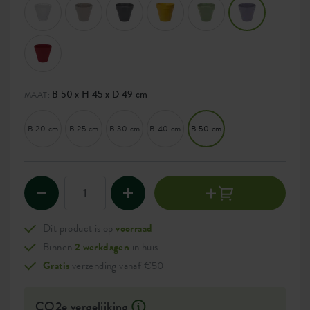
B 50 x H 45 x D 49 cm
MAAT:
B 20 cm
B 25 cm
B 30 cm
B 40 cm
B 50 cm
Dit product is op
voorraad
Binnen
2 werkdagen
in huis
Gratis
verzending vanaf €50
CO2e vergelijking