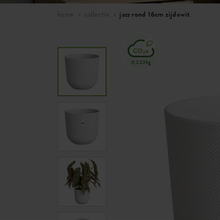
home
collectie
jazz rond 16cm zijdewit
0,223kg