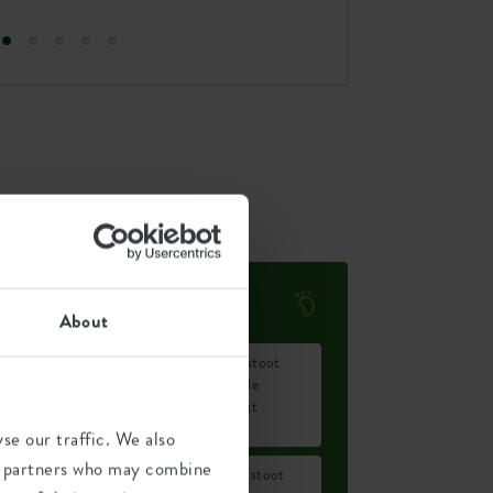
Milieu voetafdruk
About
Gemiddelde uitstoot
0,223
van CO2 voor de
kg
productie van dit
product
se our traffic. We also
ics partners who may combine
Gemiddelde uitstoot