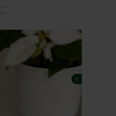
iste
 een