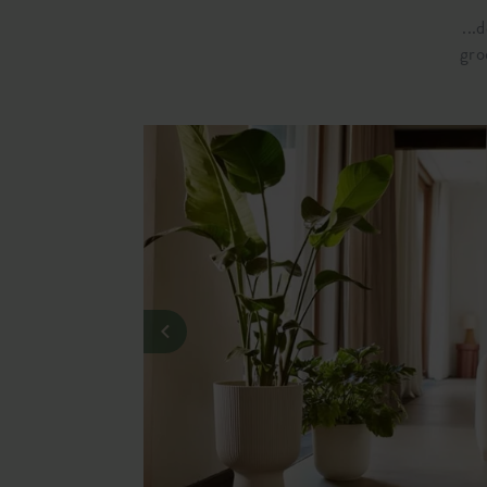
...
gro