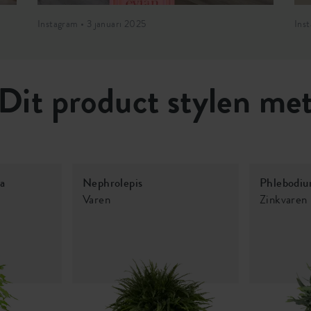
Instagram • 3 januari 2025
Ins
Dit product stylen me
na
Nephrolepis
Phlebodiu
Varen
Zinkvaren