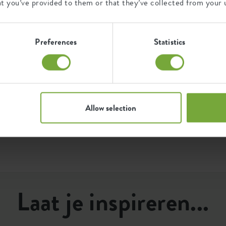
at you’ve provided to them or that they’ve collected from your u
904528034
Certificaten
Garantie
501645100
Preferences
Statistics
D
an
99
t
jaar
d
d
h
UV-beschermd
B
Allow selection
vorstbestendig
Laat je inspireren...