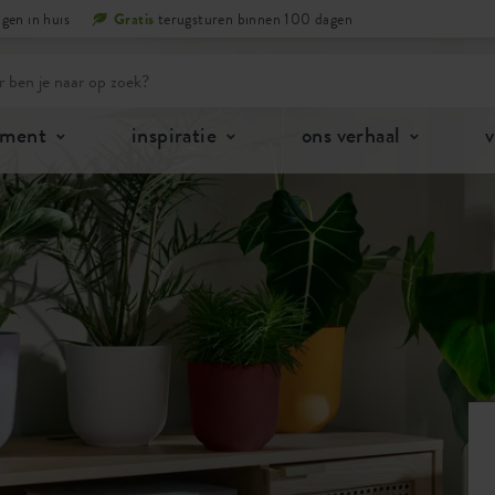
gen in huis
Gratis
terugsturen binnen 100 dagen
iment
inspiratie
ons verhaal