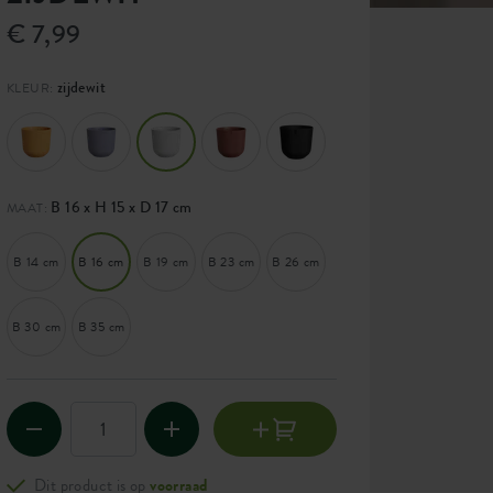
€ 7,99
zijdewit
KLEUR:
B 16 x H 15 x D 17 cm
MAAT:
B 14 cm
B 16 cm
B 19 cm
B 23 cm
B 26 cm
B 30 cm
B 35 cm
Dit product is op
voorraad