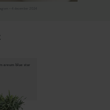
tagram • 4 december 2024
Instagram • 2 ok
t
m areum blue star