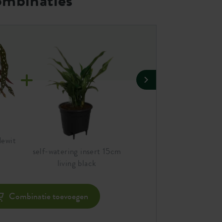
dewit
jazz rond 16cm zijdewit
self-watering insert 15cm
living black
Com
Combinatie toevoegen