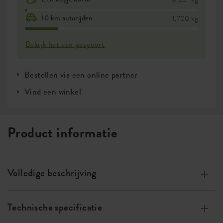
10 km autorijden
1,700 kg
Bekijk het eco paspoort
Bestellen via een online partner
Vind een winkel
Product informatie
Volledige beschrijving
Gemaakt van 100% gerecycled plastic, met
windenergie, 100% recyclebaar
Technische specificatie
Deze pot heeft een geïntegreerd waterreservoir zodat