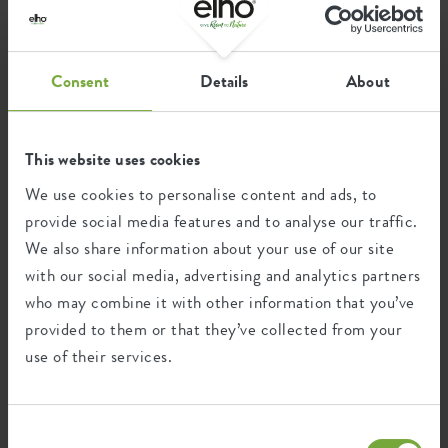
Certificaten
Garantie
Consent
Details
About
99
jaar
This website uses cookies
UV-beschermd
We use cookies to personalise content and ads, to
vorstbestendig
provide social media features and to analyse our traffic.
We also share information about your use of our site
with our social media, advertising and analytics partners
Milieu voetafdruk
who may combine it with other information that you’ve
provided to them or that they’ve collected from your
use of their services.
1,31
Gemiddelde uitstoot van CO2
kg
voor de productie van dit product
Consent