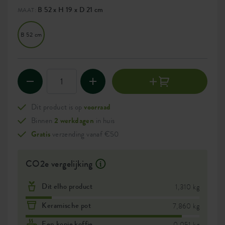
B 52 x H 19 x D 21 cm
MAAT:
B 52 cm
Dit product is op
voorraad
Binnen
2 werkdagen
in huis
Gratis
verzending vanaf €50
CO2e vergelijking
Dit elho product
1,310 kg
Keramische pot
7,860 kg
Een kopje koffie
0,051 kg