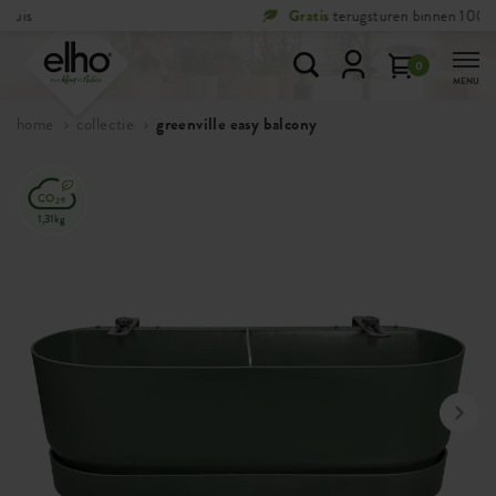
Gratis
terugsturen binnen 100 dagen
0
MENU
home
collectie
greenville easy balcony
1,31kg