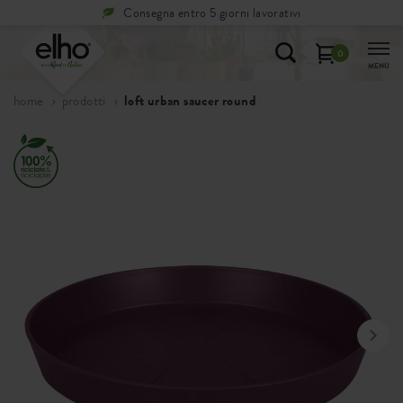
Consegna entro 5 giorni lavorativi
0
MENÙ
home
prodotti
loft urban saucer round