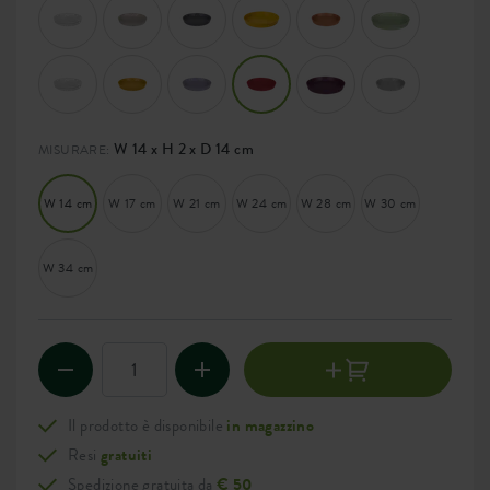
W 14 x H 2 x D 14 cm
MISURARE:
W 14 cm
W 17 cm
W 21 cm
W 24 cm
W 28 cm
W 30 cm
W 34 cm
Il prodotto è disponibile
in magazzino
Resi
gratuiti
Spedizione gratuita da
€ 50