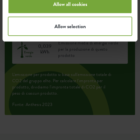
Allow all cookies
0,046
Emissione media di CO2 per la
kg
produzione di questo prodotto
Allow selection
Emissione media di energia verde
0,039
per la produzione di questo
kWh
prodotto
L'emissione per prodotto si basa sull'emissione totale di
CO2 del gruppo elho. Per calcolare l'impronta per
prodotto, dividiamo l'impronta totale di CO2 per il
peso di ciascun prodotto.
Fonte: Anthesis 2023