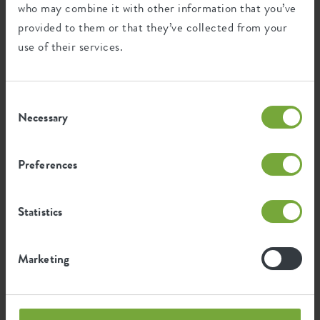
who may combine it with other information that you’ve
Questo prodotto è composto da 12% di
provided to them or that they’ve collected from your
rifiuti post-consumo e 88% di rifiuti
post-industriali.
use of their services.
Consent
Necessary
Selection
Certificazioni
Garanzia
99
Preferences
anni
Statistics
Protetto dai raggi UV
Resistente al gelo
Marketing
Impronta ambientale