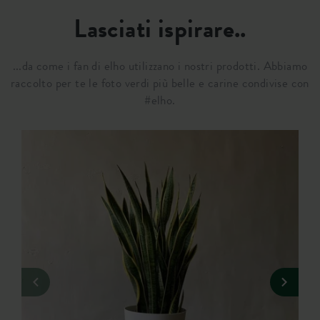
Lasciati ispirare..
...da come i fan di elho utilizzano i nostri prodotti. Abbiamo
raccolto per te le foto verdi più belle e carine condivise con
#elho.