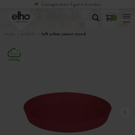
orativi
Resi
gratuiti
0
MENÙ
home
prodotti
loft urban saucer round
0,046kg